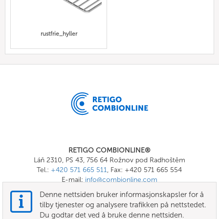
rustfrie_hyller
RETIGO COMBIONLINE®
Láň 2310, PS 43, 756 64 Rožnov pod Radhoštěm
Tel.:
+420 571 665 511
, Fax: +420 571 665 554
E-mail:
info@combionline.com
Denne nettsiden bruker informasjonskapsler for å
tilby tjenester og analysere trafikken på nettstedet.
OnlineMenu
Du godtar det ved å bruke denne nettsiden.