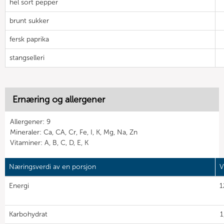
hel sort pepper
brunt sukker
fersk paprika
stangselleri
Ernæring og allergener
Allergener: 9
Mineraler: Ca, CA, Cr, Fe, I, K, Mg, Na, Zn
Vitaminer: A, B, C, D, E, K
Næringsverdi av en porsjon
V
Energi
1
Karbohydrat
1