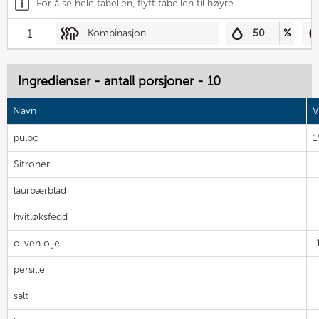
For å se hele tabellen, flytt tabellen til høyre.
1
Kombinasjon
50
%
Ingredienser - antall porsjoner - 10
Navn
V
pulpo
1
Sitroner
laurbærblad
hvitløksfedd
oliven olje
persille
salt