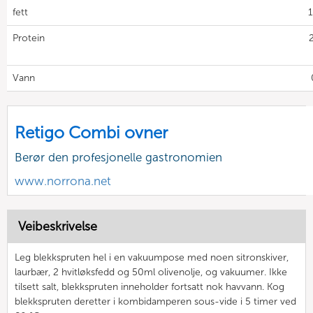
fett
1
Protein
Vann
Retigo Combi ovner
Berør den profesjonelle gastronomien
www.norrona.net
Veibeskrivelse
Leg blekkspruten hel i en vakuumpose med noen sitronskiver,
laurbær, 2 hvitløksfedd og 50ml olivenolje, og vakuumer. Ikke
tilsett salt, blekkspruten inneholder fortsatt nok havvann. Kog
blekkspruten deretter i kombidamperen sous-vide i 5 timer ved