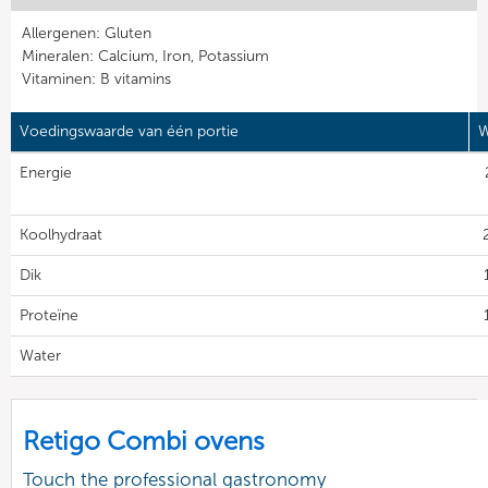
Allergenen: Gluten
Mineralen: Calcium, Iron, Potassium
Vitaminen: B vitamins
Voedingswaarde van één portie
W
Energie
Koolhydraat
Dik
Proteïne
Water
Retigo Combi ovens
Touch the professional gastronomy