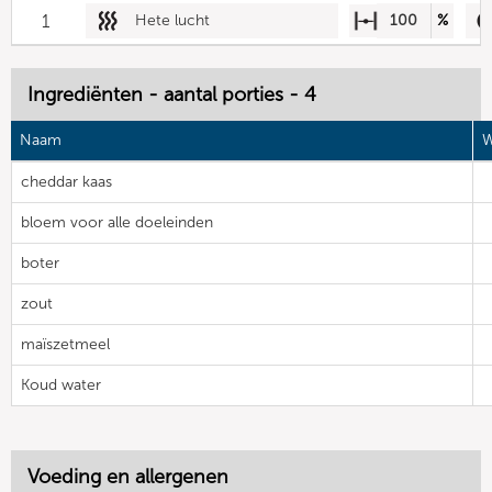
1
Hete lucht
100
%
Ingrediënten - aantal porties - 4
Naam
W
cheddar kaas
bloem voor alle doeleinden
boter
zout
maïszetmeel
Koud water
Voeding en allergenen