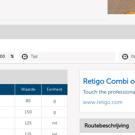
00
%
Tijd
0
Retigo Combi o
Waarde
Eenheid
Touch the profession
80
g
www.retigo.com
150
g
125
ml
Routebeschrijving
125
ml