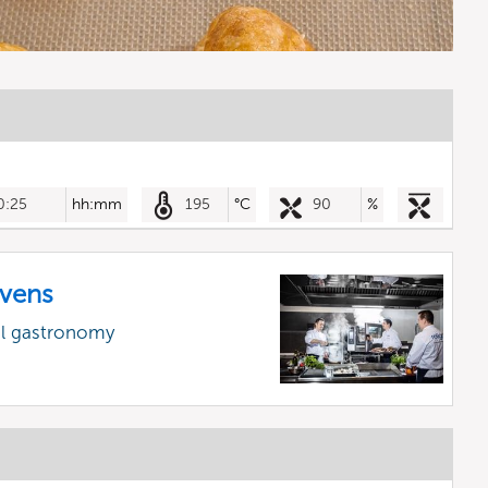
0:25
hh:mm
195
°C
90
%
vens
al gastronomy