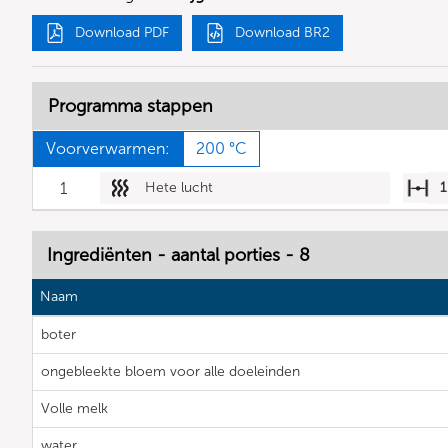
Download PDF
Download BR2
Programma stappen
Voorverwarmen:
200 °C
1
Hete lucht
1
Ingrediënten - aantal porties - 8
Naam
boter
ongebleekte bloem voor alle doeleinden
Volle melk
water