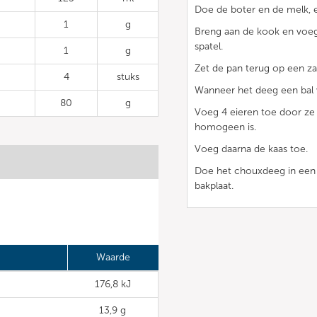
Doe de boter en de melk, e
1
g
Breng aan de kook en voeg 
spatel.
1
g
Zet de pan terug op een za
4
stuks
Wanneer het deeg een bal v
80
g
Voeg 4 eieren toe door ze
homogeen is.
Voeg daarna de kaas toe.
Doe het chouxdeeg in een 
bakplaat.
Waarde
176,8 kJ
13,9 g