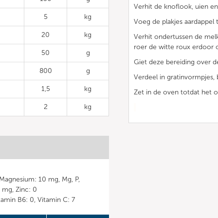
Verhit de knoflook, uien en 
5
kg
Voeg de plakjes aardappel
20
kg
Verhit ondertussen de melk
roer de witte roux erdoor 
50
g
Giet deze bereiding over 
800
g
Verdeel in gratinvormpjes,
1,5
kg
Zet in de oven totdat het o
2
kg
, Magnesium: 10 mg, Mg, P,
 mg, Zinc: 0
itamin B6: 0, Vitamin C: 7