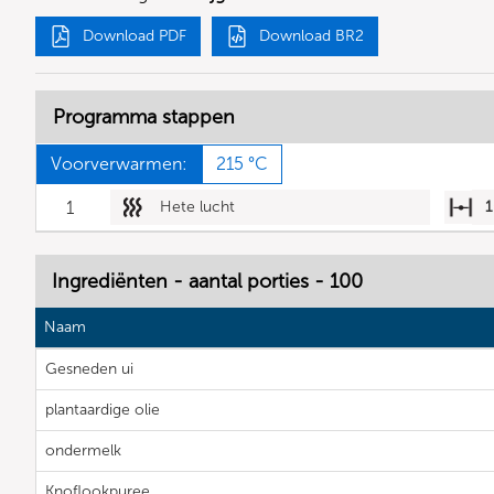
Download PDF
Download BR2
Programma stappen
Voorverwarmen:
215 °C
1
Hete lucht
1
Ingrediënten - aantal porties - 100
Naam
Gesneden ui
plantaardige olie
ondermelk
Knoflookpuree