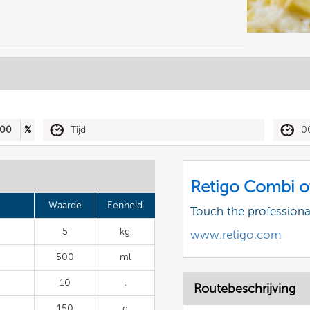
00
%
Tijd
0
Retigo Combi o
Waarde
Eenheid
Touch the profession
5
kg
www.retigo.com
500
ml
10
l
Routebeschrijving
150
g