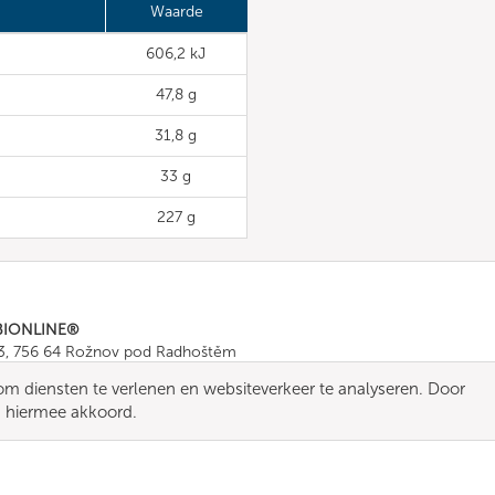
Waarde
606,2 kJ
47,8 g
31,8 g
33 g
227 g
BIONLINE®
43, 756 64 Rožnov pod Radhoštěm
665 511
, Fax: +420 571 665 554
m diensten te verlenen en websiteverkeer te analyseren. Door
ombionline.com
u hiermee akkoord.