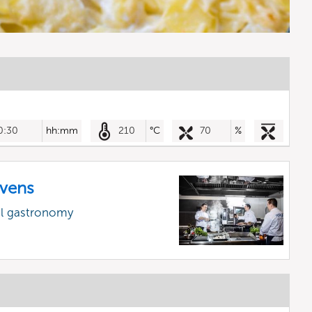
0:30
hh:mm
210
°C
70
%
vens
al gastronomy