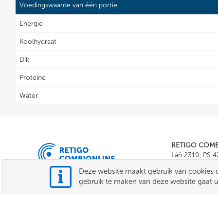
Voedingswaarde van één portie
Energie
Koolhydraat
Dik
Proteïne
Water
RETIGO COM
Láň 2310, PS 
Tel.:
+420 571 
Deze website maakt gebruik van cookies o
E-mail:
info@c
gebruik te maken van deze website gaat 