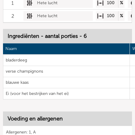
1
Hete lucht
100
%
2
Hete lucht
100
%
Ingrediënten - aantal porties - 6
Naam
W
bladerdeeg
verse champignons
blauwe kaas
Ei (voor het bestrijken van het ei)
Voeding en allergenen
Allergenen: 1, A