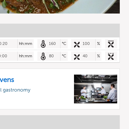
0:20
hh:mm
160
°C
100
%
0:00
hh:mm
80
°C
40
%
vens
al gastronomy