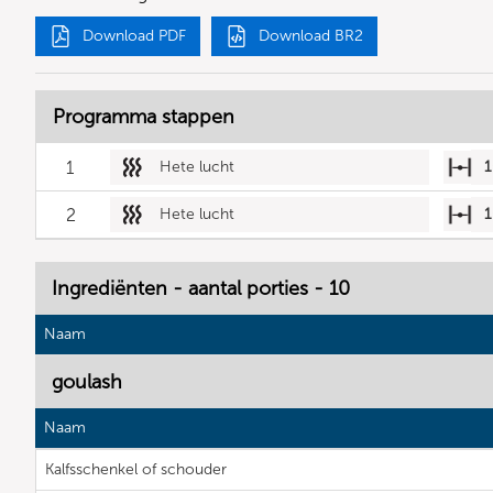
Download PDF
Download BR2
Programma stappen
1
Hete lucht
1
2
Hete lucht
1
Ingrediënten - aantal porties - 10
Naam
goulash
Naam
Kalfsschenkel of schouder