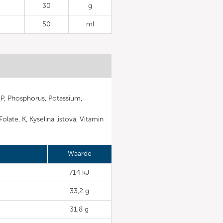
30
g
50
ml
 P, Phosphorus, Potassium,
Folate, K, Kyselina listová, Vitamin
Waarde
714 kJ
33,2 g
31,8 g