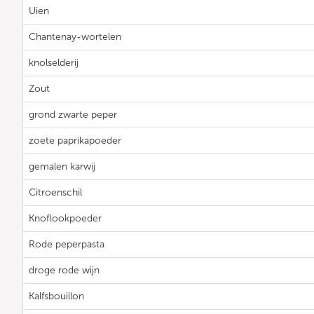
Uien
Chantenay-wortelen
knolselderij
Zout
grond zwarte peper
zoete paprikapoeder
gemalen karwij
Citroenschil
Knoflookpoeder
Rode peperpasta
droge rode wijn
Kalfsbouillon