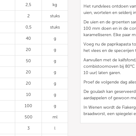
2,5
kg
Het rundvlees ontdoen van 
uien, wortelen en selderij in
2
stuks
De uien en de groenten sa
0,5
stuks
100 mm doen en in de co
karamelliseren. Elke paar m
40
g
Voeg nu de paprikapasta to
20
g
het vlees en de specerije
Aanvullen met de kalfsfond
50
g
combistoomoven bij 80°C m
20
g
10 uur) laten garen.
Proef de volgende dag alle
20
g
De goulash kan geserveerd
10
g
aardappelen of gewoon me
100
g
In Wenen wordt de Fiakerg
braadworst, een spiegelei 
500
ml
3
l