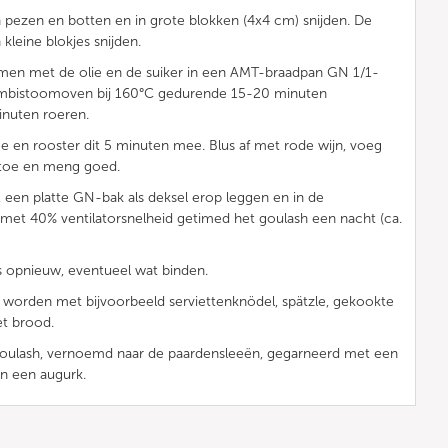
pezen en botten en in grote blokken (4x4 cm) snijden. De
 kleine blokjes snijden.
men met de olie en de suiker in een AMT-braadpan GN 1/1-
mbistoomoven bij 160°C gedurende 15-20 minuten
inuten roeren.
e en rooster dit 5 minuten mee. Blus af met rode wijn, voeg
n toe en meng goed.
, een platte GN-bak als deksel erop leggen en in de
et 40% ventilatorsnelheid getimed het goulash een nacht (ca.
s opnieuw, eventueel wat binden.
 worden met bijvoorbeeld serviettenknödel, spätzle, gekookte
t brood.
oulash, vernoemd naar de paardensleeën, gegarneerd met een
en een augurk.