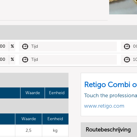
00
%
Tijd
0
00
%
Tijd
1
Retigo Combi o
Waarde
Eenheid
Touch the profession
www.retigo.com
Waarde
Eenheid
Routebeschrijving
2,5
kg