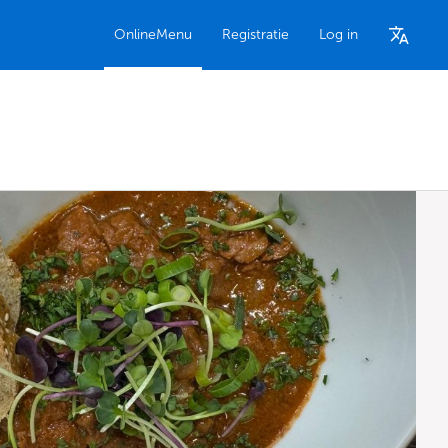
OnlineMenu
Registratie
Log in