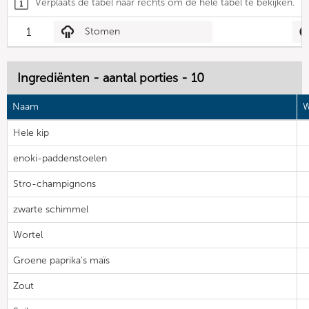
Verplaats de tabel naar rechts om de hele tabel te bekijken.
1
Stomen
Ingrediënten - aantal porties - 10
Naam
W
Hele kip
enoki-paddenstoelen
Stro-champignons
zwarte schimmel
Wortel
Groene paprika's maïs
Zout