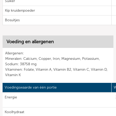
Suiker
Kip kruidenpoeder
Bosuitjes
Voeding en allergenen
Allergenen:
Mineralen: Calcium, Copper, Iron, Magnesium, Potassium,
Sodium: 38758 mg
Vitaminen: Folate, Vitamin A, Vitamin B2, Vitamin C, Vitamin D,
Vitamin K
Voedingswaarde van één portie
W
Energie
Koolhydraat