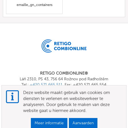
emaille_gn_containers
RETIGO COMBIONLINE®
Láň 2310, PS 43, 756 64 Rožnov pod Radhoštěm
Tel.:
+420 571 665 511
, Fax: +420 571 665 554
E-mail:
info@combionline.com
Deze website maakt gebruik van cookies om
diensten te verlenen en websiteverkeer te
analyseren. Door gebruik te maken van deze
OnlineMenu
website gaat u hiermee akkoord.
VOORWAARDEN
Meer informatie
Aanvaarden