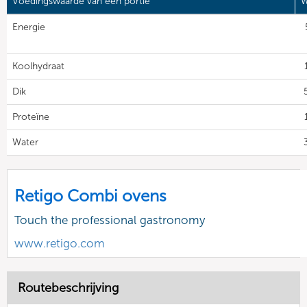
Voedingswaarde van één portie
W
Energie
Koolhydraat
Dik
Proteïne
Water
Retigo Combi ovens
Touch the professional gastronomy
www.retigo.com
Routebeschrijving