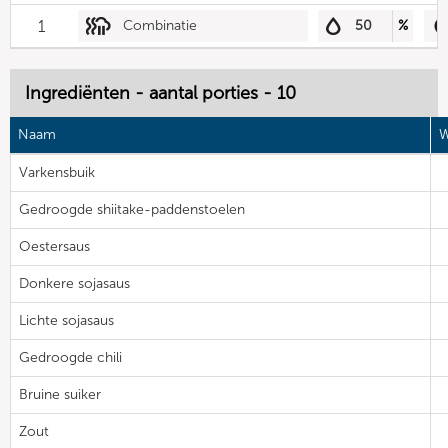
1
Combinatie
50
%
Ingrediënten - aantal porties - 10
Naam
W
Varkensbuik
Gedroogde shiitake-paddenstoelen
Oestersaus
Donkere sojasaus
Lichte sojasaus
Gedroogde chili
Bruine suiker
Zout