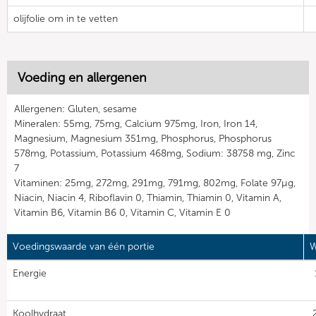
olijfolie om in te vetten
Voeding en allergenen
Allergenen: Gluten, sesame
Mineralen: 55mg, 75mg, Calcium 975mg, Iron, Iron 14,
Magnesium, Magnesium 351mg, Phosphorus, Phosphorus
578mg, Potassium, Potassium 468mg, Sodium: 38758 mg, Zinc
7
Vitaminen: 25mg, 272mg, 291mg, 791mg, 802mg, Folate 97µg,
Niacin, Niacin 4, Riboflavin 0, Thiamin, Thiamin 0, Vitamin A,
Vitamin B6, Vitamin B6 0, Vitamin C, Vitamin E 0
Voedingswaarde van één portie
W
Energie
Koolhydraat