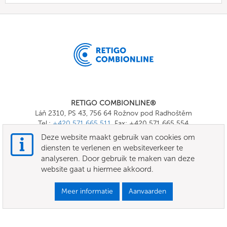
RETIGO COMBIONLINE®
Láň 2310, PS 43, 756 64 Rožnov pod Radhoštěm
Tel.:
+420 571 665 511
, Fax: +420 571 665 554
E-mail:
info@combionline.com
Deze website maakt gebruik van cookies om
diensten te verlenen en websiteverkeer te
analyseren. Door gebruik te maken van deze
OnlineMenu
website gaat u hiermee akkoord.
VOORWAARDEN
Meer informatie
Aanvaarden