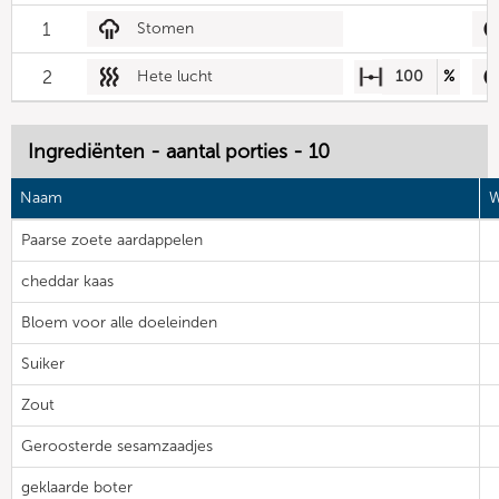
1
Stomen
2
Hete lucht
100
%
Ingrediënten - aantal porties - 10
Naam
W
Paarse zoete aardappelen
cheddar kaas
Bloem voor alle doeleinden
Suiker
Zout
Geroosterde sesamzaadjes
geklaarde boter