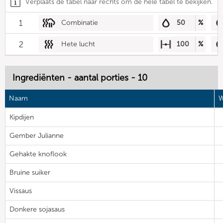
Verplaats de tabel naar rechts om de hele tabel te bekijken.
1
Combinatie
50
%
2
Hete lucht
100
%
Ingrediënten - aantal porties - 10
Naam
W
Kipdijen
Gember Julianne
Gehakte knoflook
Bruine suiker
Vissaus
Donkere sojasaus