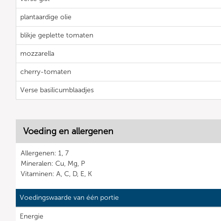
plantaardige olie
blikje geplette tomaten
mozzarella
cherry-tomaten
Verse basilicumblaadjes
Voeding en allergenen
Allergenen: 1, 7
Mineralen: Cu, Mg, P
Vitaminen: A, C, D, E, K
Voedingswaarde van één portie
Energie