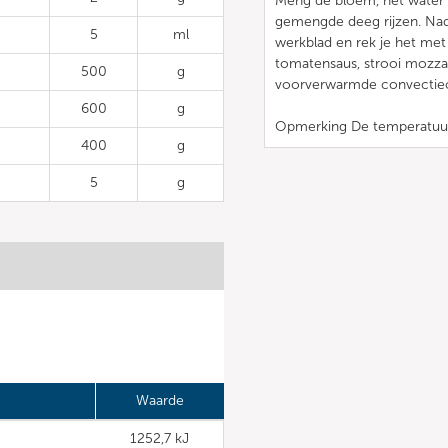
Meng de bloem, het water 
gemengde deeg rijzen. Nad
5
ml
werkblad en rek je het met
tomatensaus, strooi mozzar
500
g
voorverwarmde convectie
600
g
Opmerking De temperatuur en
400
g
5
g
Waarde
1252,7 kJ