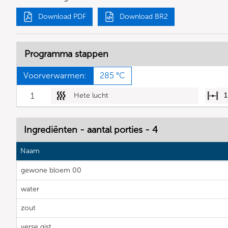
Download PDF
Download BR2
Programma stappen
Voorverwarmen:
285 °C
1
Hete lucht
1
Ingrediënten - aantal porties - 4
Naam
gewone bloem 00
water
zout
verse gist