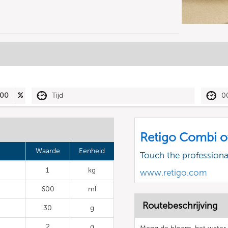
00
%
Tijd
0
Retigo Combi o
Waarde
Eenheid
Touch the profession
1
kg
www.retigo.com
600
ml
Routebeschrijving
30
g
2
g