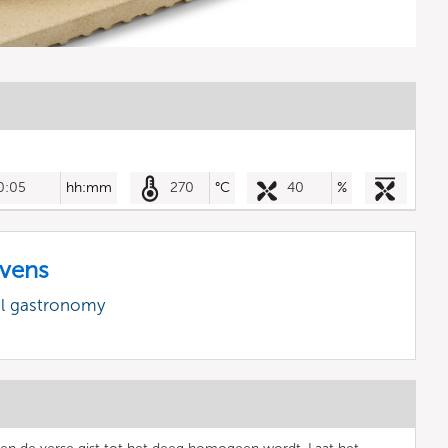
0:05
hh:mm
270
°C
40
%
vens
al gastronomy