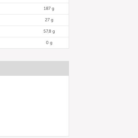
187 g
27 g
57,8 g
0 g