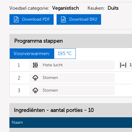
Voedsel categorie:
Veganistisch
Keuken:
Duits
Download PDF
Download BR2
Programma stappen
Voorverwarmen:
195 °C
1
Hete lucht
1
2
Stomen
3
Stomen
Ingrediënten - aantal porties - 10
Naam