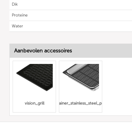
Dik
Proteïne
Water
Aanbevolen accessoires
vision_grill
Gn_container_stainless_steel_perforated