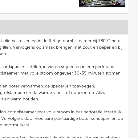
 olie bestrijken en in de Retigo combisteamer bij 180°C hete
rillen. Vervolgens op smaak brengen met zout en peper en bij
sen.
ardappelen schillen, in vieren snijden en in een perforatie
ombisteamer met volle stoom ongeveer 30-35 minuten stomen
m en boter verwarmen, de specerijen toevoegen.
 grofstampen en de warme vloeistof doorroeren. Alles
en en warm houden.
tigo combisteamer met volle stoom in het perforatie inzetstuk
 Vervolgens door vloeibare plantaardige boter scheppen en op
n nootmuskaat.
nten grof snijden en met de olie in een platte pan heel sterk