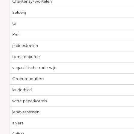
Chantenay-wortelen
Selderij
Ui
Prei
paddestoelen
tomatenpuree
veganistische rode wijn
Groentebouillon
laurierblad
witte peperkorrels
jeneverbessen
anjers