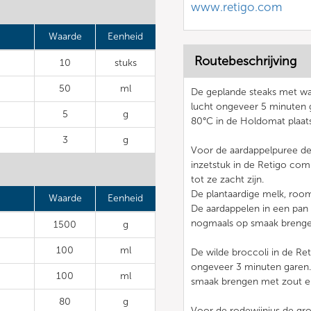
www.retigo.com
Waarde
Eenheid
Routebeschrijving
10
stuks
50
ml
De geplande steaks met wat
lucht ongeveer 5 minuten g
5
g
80°C in de Holdomat plaat
3
g
Voor de aardappelpuree de a
inzetstuk in de Retigo c
tot ze zacht zijn.
De plantaardige melk, roo
Waarde
Eenheid
De aardappelen in een pan
nogmaals op smaak breng
1500
g
100
ml
De wilde broccoli in de Re
ongeveer 3 minuten garen.
100
ml
smaak brengen met zout e
80
g
Voor de rodewijnjus de groe