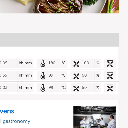
0:05
hh:mm
180
°C
100
%
0:35
hh:mm
99
°C
50
%
0:03
hh:mm
99
°C
50
%
vens
al gastronomy