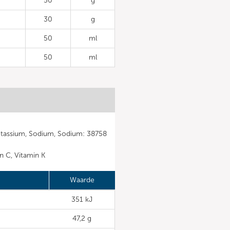
50
g
30
g
50
ml
50
ml
Potassium, Sodium, Sodium: 38758
in C, Vitamin K
Waarde
351 kJ
47,2 g