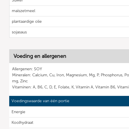
Suiker
maïszetmeel
plantaardige olie
sojasaus
Voeding en allergenen
Allergenen: SOY
Mineralen: Calcium, Cu, Iron, Magnesium, Mg, P, Phosphorus, 
mg, Zinc
Vitaminen: A, B6, C, D, E, Folate, K, Vitamin A, Vitamin B6, Vitam
Voedingswaarde van één portie
Energie
Koolhydraat