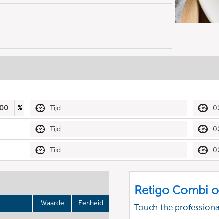
00
%
Tijd
0
Tijd
0
Tijd
0
Retigo Combi o
Waarde
Eenheid
Touch the profession