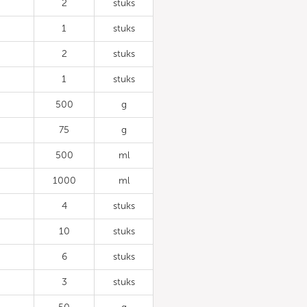
2
stuks
1
stuks
2
stuks
1
stuks
500
g
75
g
500
ml
1000
ml
4
stuks
10
stuks
6
stuks
3
stuks