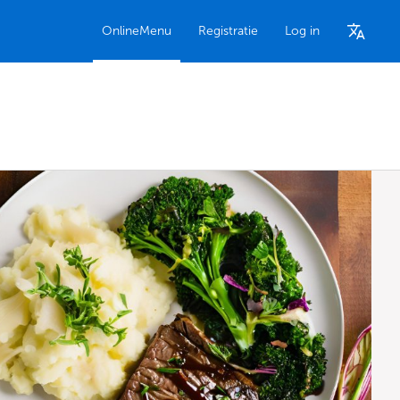
OnlineMenu
Registratie
Log in