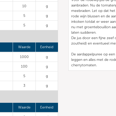
aanbraden. Nu de tomaten
10
g
meebraden. Let op dat het n
5
g
rode wijn blussen en de a
inkoken totdat er weer aan
5
g
nu met groentebouillon aan
laten sudderen.
De jus door een fijne zeef
zoutheid) en eventueel me
Waarde
Eenheid
De aardappelpuree op een 
1000
g
leggen en alles met de rod
cherrytomaten.
100
g
5
g
3
g
Waarde
Eenheid