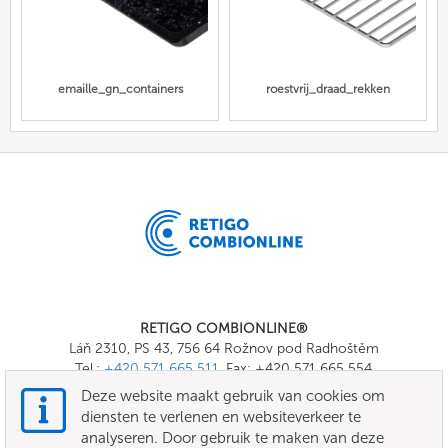
emaille_gn_containers
roestvrij_draad_rekken
RETIGO COMBIONLINE®
Láň 2310, PS 43, 756 64 Rožnov pod Radhoštěm
Tel.:
+420 571 665 511
, Fax: +420 571 665 554
E-mail:
info@combionline.com
Deze website maakt gebruik van cookies om
diensten te verlenen en websiteverkeer te
analyseren. Door gebruik te maken van deze