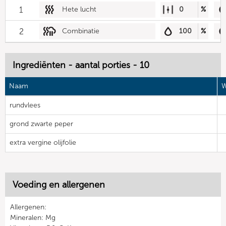
1
Hete lucht
0
%
2
Combinatie
100
%
Ingrediënten - aantal porties - 10
Naam
W
rundvlees
grond zwarte peper
extra vergine olijfolie
Voeding en allergenen
Allergenen:
Mineralen: Mg