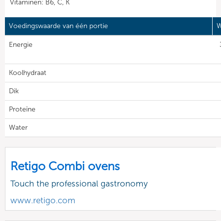
Vitaminen: B6, C, K
Voedingswaarde van één portie
W
Energie
Koolhydraat
Dik
Proteïne
Water
Retigo Combi ovens
Touch the professional gastronomy
www.retigo.com