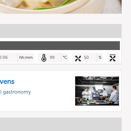
0:06
hh:mm
99
°C
50
%
vens
al gastronomy