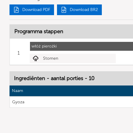
Download PDF
Download BR2
Programma stappen
włóż pierożki
1
Stomen
Ingrediënten - aantal porties - 10
Naam
Gyoza