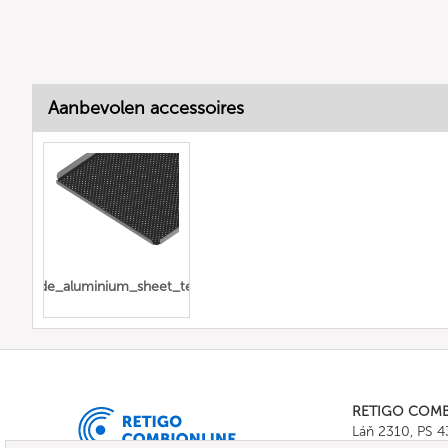
Aanbevolen accessoires
foreerde_aluminium_sheet_teflon_coated
RETIGO COM
Láň 2310, PS 