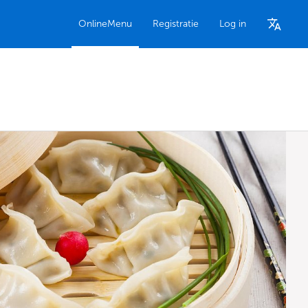
OnlineMenu
Registratie
Log in