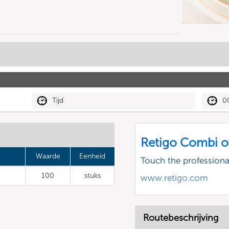
Tijd
0
Retigo Combi o
Waarde
Eenheid
Touch the profession
100
stuks
www.retigo.com
Routebeschrijving