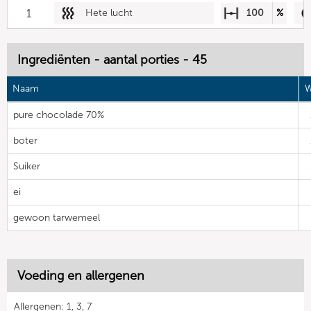
1
Hete lucht
100
%
Ingrediënten - aantal porties - 45
Naam
W
pure chocolade 70%
boter
Suiker
ei
gewoon tarwemeel
Voeding en allergenen
Allergenen: 1, 3, 7