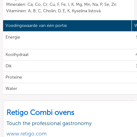
Mineralen: Ca, Co, Cr, Cu, F, Fe, I, K, Mg, Mn, Na, P, Se, Zn
Vitaminen: A, B, C, Cholin, D, E, K, Kyselina listová
Voedingswaarde van één portie
W
Energie
Koolhydraat
Dik
Proteïne
Water
Retigo Combi ovens
Touch the professional gastronomy
www.retigo.com