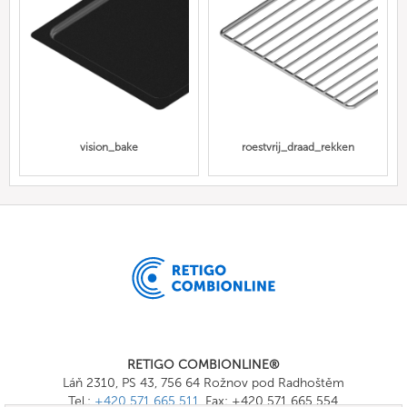
vision_bake
roestvrij_draad_rekken
RETIGO COMBIONLINE®
Láň 2310, PS 43, 756 64 Rožnov pod Radhoštěm
Tel.:
+420 571 665 511
, Fax: +420 571 665 554