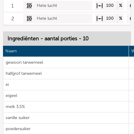
1
Hete lucht
100
%
2
Hete lucht
100
%
Ingrediënten - aantal porties - 10
Naam
W
gewoon tarwemeel
halfgrof tarwemeel
ei
eigeel
melk 3,5%
vanille suiker
poedersuiker