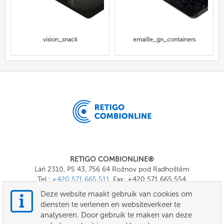
vision_snack
emaille_gn_containers
RETIGO COMBIONLINE®
Láň 2310, PS 43, 756 64 Rožnov pod Radhoštěm
Tel.:
+420 571 665 511
, Fax: +420 571 665 554
E-mail:
info@combionline.com
Deze website maakt gebruik van cookies om
diensten te verlenen en websiteverkeer te
analyseren. Door gebruik te maken van deze
OnlineMenu