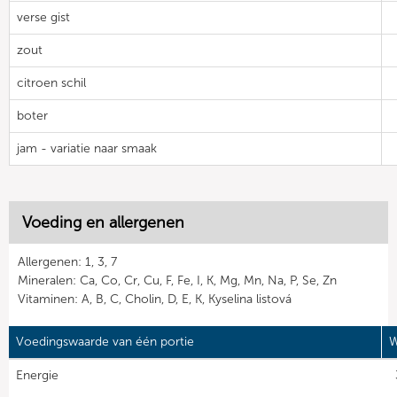
verse gist
zout
citroen schil
boter
jam - variatie naar smaak
Voeding en allergenen
Allergenen: 1, 3, 7
Mineralen: Ca, Co, Cr, Cu, F, Fe, I, K, Mg, Mn, Na, P, Se, Zn
Vitaminen: A, B, C, Cholin, D, E, K, Kyselina listová
Voedingswaarde van één portie
W
Energie