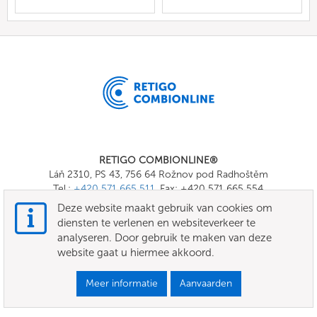
RETIGO COMBIONLINE®
Láň 2310, PS 43, 756 64 Rožnov pod Radhoštěm
Tel.:
+420 571 665 511
, Fax: +420 571 665 554
E-mail:
info@combionline.com
Deze website maakt gebruik van cookies om
diensten te verlenen en websiteverkeer te
analyseren. Door gebruik te maken van deze
OnlineMenu
website gaat u hiermee akkoord.
VOORWAARDEN
Meer informatie
Aanvaarden