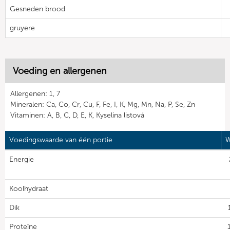
Gesneden brood
gruyere
Voeding en allergenen
Allergenen: 1, 7
Mineralen: Ca, Co, Cr, Cu, F, Fe, I, K, Mg, Mn, Na, P, Se, Zn
Vitaminen: A, B, C, D, E, K, Kyselina listová
Voedingswaarde van één portie
W
Energie
Koolhydraat
Dik
Proteïne