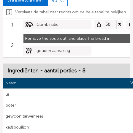
Voorverwarmen:
95 °C
Verplaats de tabel naar rechts om de hele tabel te bekijken.
1
Combinatie
50
%
Remove the soup out, and place the bread in
2
gouden aanraking
Ingrediënten - aantal porties - 8
Naam
W
ui
boter
gewoon tarwemeel
kalfsbouillon