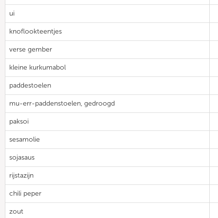
ui
knoflookteentjes
verse gember
kleine kurkumabol
paddestoelen
mu-err-paddenstoelen, gedroogd
paksoi
sesamolie
sojasaus
rijstazijn
chili peper
zout