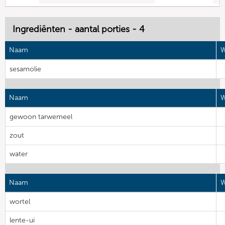
Ingrediënten - aantal porties - 4
Naam
W
sesamolie
Naam
W
gewoon tarwemeel
zout
water
Naam
W
wortel
lente-ui