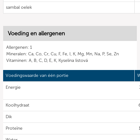
sambal oelek
Voeding en allergenen
Allergenen: 1
Mineralen: Ca, Co, Cr, Cu, F, Fe, I, K, Mg, Mn, Na, P, Se, Zn
Vitaminen: A, B, C, D, E, K, Kyselina listová
Voedingswaarde van één portie
W
Energie
Koolhydraat
Dik
Proteïne
Water