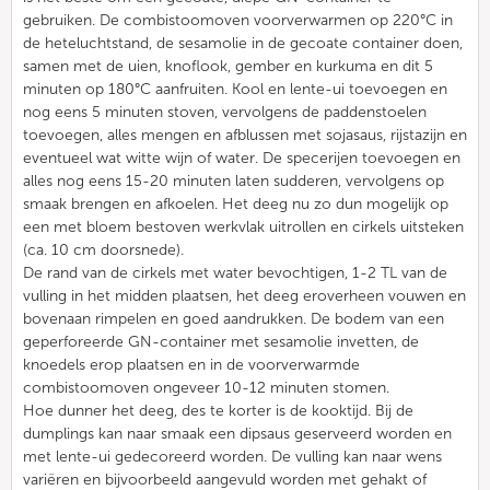
gebruiken. De combistoomoven voorverwarmen op 220°C in
de heteluchtstand, de sesamolie in de gecoate container doen,
samen met de uien, knoflook, gember en kurkuma en dit 5
minuten op 180°C aanfruiten. Kool en lente-ui toevoegen en
nog eens 5 minuten stoven, vervolgens de paddenstoelen
toevoegen, alles mengen en afblussen met sojasaus, rijstazijn en
eventueel wat witte wijn of water. De specerijen toevoegen en
alles nog eens 15-20 minuten laten sudderen, vervolgens op
smaak brengen en afkoelen. Het deeg nu zo dun mogelijk op
een met bloem bestoven werkvlak uitrollen en cirkels uitsteken
(ca. 10 cm doorsnede).
De rand van de cirkels met water bevochtigen, 1-2 TL van de
vulling in het midden plaatsen, het deeg eroverheen vouwen en
bovenaan rimpelen en goed aandrukken. De bodem van een
geperforeerde GN-container met sesamolie invetten, de
knoedels erop plaatsen en in de voorverwarmde
combistoomoven ongeveer 10-12 minuten stomen.
Hoe dunner het deeg, des te korter is de kooktijd. Bij de
dumplings kan naar smaak een dipsaus geserveerd worden en
met lente-ui gedecoreerd worden. De vulling kan naar wens
variëren en bijvoorbeeld aangevuld worden met gehakt of