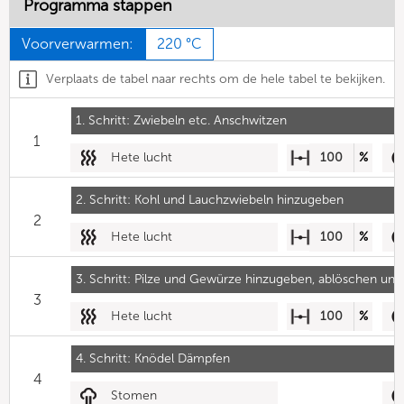
Programma stappen
Voorverwarmen:
220 °C
Verplaats de tabel naar rechts om de hele tabel te bekijken.
1. Schritt: Zwiebeln etc. Anschwitzen
1
Hete lucht
100
%
2. Schritt: Kohl und Lauchzwiebeln hinzugeben
2
Hete lucht
100
%
3. Schritt: Pilze und Gewürze hinzugeben, ablöschen un
3
Hete lucht
100
%
4. Schritt: Knödel Dämpfen
4
Stomen