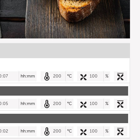
0:07
hh:mm
200
°C
100
%
0:05
hh:mm
200
°C
100
%
0:02
hh:mm
200
°C
100
%