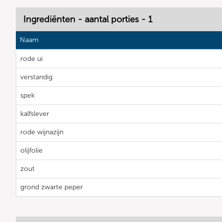
Ingrediënten - aantal porties - 1
Naam
rode ui
verstandig
spek
kalfslever
rode wijnazijn
olijfolie
zout
grond zwarte peper