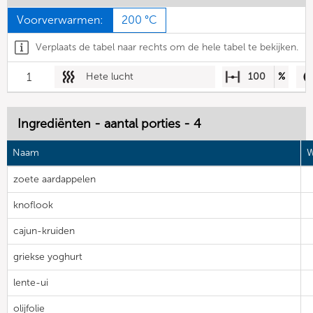
Voorverwarmen:
200 °C
Verplaats de tabel naar rechts om de hele tabel te bekijken.
1
Hete lucht
100
%
Ingrediënten - aantal porties - 4
Naam
W
zoete aardappelen
knoflook
cajun-kruiden
griekse yoghurt
lente-ui
olijfolie