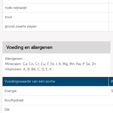
rode wijnazijn
zout
grond zwarte peper
Voeding en allergenen
Allergenen:
Mineralen: Ca, Co, Cr, Cu, F, Fe, I, K, Mg, Mn, Na, P, Se, Zn
Vitaminen: A, B, B6, C, D, E, K
Voedingswaarde van één portie
W
Energie
5
Koolhydraat
Dik