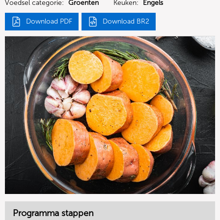
Voedsel categorie:
Groenten
Keuken:
Engels
Download PDF
Download BR2
Programma stappen