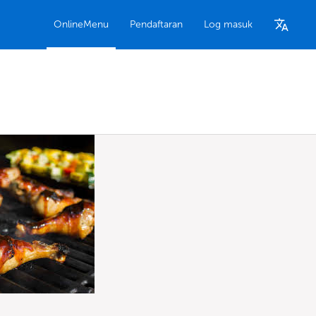
OnlineMenu
Pendaftaran
Log masuk