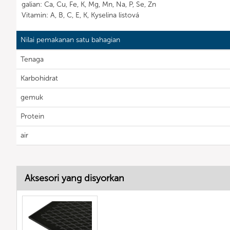
galian: Ca, Cu, Fe, K, Mg, Mn, Na, P, Se, Zn
Vitamin: A, B, C, E, K, Kyselina listová
Nilai pemakanan satu bahagian
Tenaga
Karbohidrat
gemuk
Protein
air
Aksesori yang disyorkan