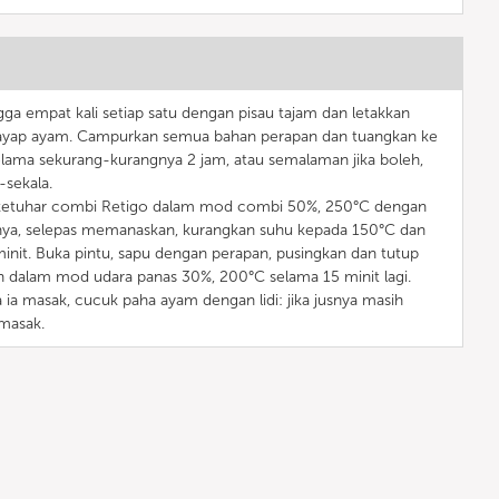
ga empat kali setiap satu dengan pisau tajam dan letakkan
yap ayam. Campurkan semua bahan perapan dan tuangkan ke
elama sekurang-kurangnya 2 jam, atau semalaman jika boleh,
-sekala.
n ketuhar combi Retigo dalam mod combi 50%, 250°C dengan
amnya, selepas memanaskan, kurangkan suhu kepada 150°C dan
minit. Buka pintu, sapu dengan perapan, pusingkan dan tutup
h dalam mod udara panas 30%, 200°C selama 15 minit lagi.
a masak, cucuk paha ayam dengan lidi: jika jusnya masih
masak.