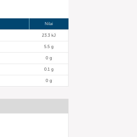
Nilai
23.3 kJ
5.5 g
0 g
0.1 g
0 g