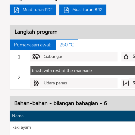
Muat turun PDF
Muat turun BR2
Langkah program
Pemanasan awal:
250 °C
1
Gabungan
brush with rest of the marinade
2
Udara panas
Bahan-bahan - bilangan bahagian - 6
Nama
kaki ayam