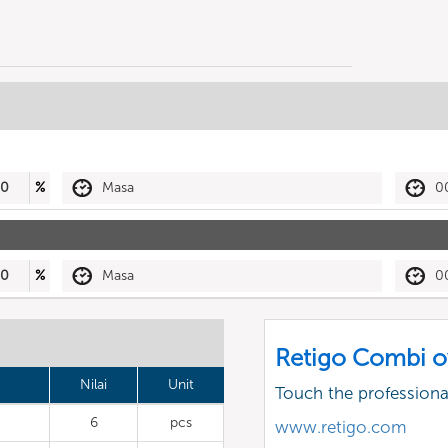
50
%
Masa
0
30
%
Masa
0
Retigo Combi o
Nilai
Unit
Touch the profession
6
pcs
www.retigo.com