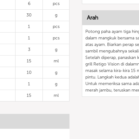
6
pcs
30
g
Arah
1
pcs
Potong paha ayam tiga hing
1
pcs
dalam mangkuk bersama sa
atas ayam. Biarkan perap s
3
g
sambil mengubahnya sekali
Setelah diperap, panaska
15
ml
grill Retigo Vision di dal
masak selama kira-kira 15 
10
g
pintu. Langkah kedua adala
Untuk memeriksa sama ada i
1
g
merah jambu, teruskan me
15
ml