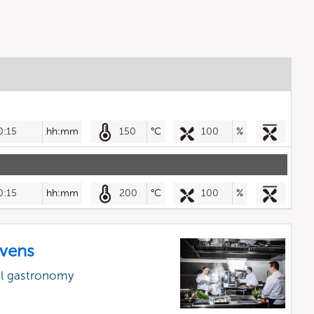
0:15
hh:mm
150
°C
100
%
0:15
hh:mm
200
°C
100
%
vens
al gastronomy