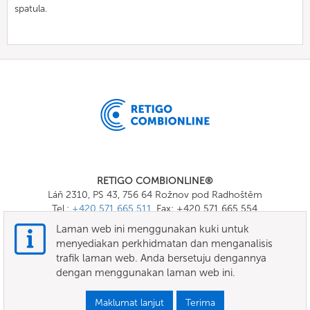
spatula.
RETIGO COMBIONLINE®
Láň 2310, PS 43, 756 64 Rožnov pod Radhoštěm
Tel.:
+420 571 665 511
, Fax: +420 571 665 554
E-mail:
info@combionline.com
Laman web ini menggunakan kuki untuk
menyediakan perkhidmatan dan menganalisis
trafik laman web. Anda bersetuju dengannya
OnlineMenu
dengan menggunakan laman web ini.
TERMA DAN SYARAT
Maklumat lanjut
Terima