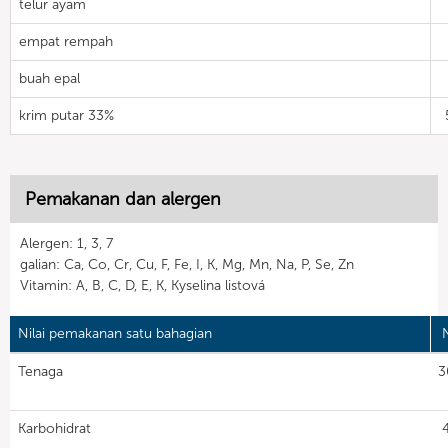
telur ayam
empat rempah
buah epal
krim putar 33%
Pemakanan dan alergen
Alergen: 1, 3, 7
galian: Ca, Co, Cr, Cu, F, Fe, I, K, Mg, Mn, Na, P, Se, Zn
Vitamin: A, B, C, D, E, K, Kyselina listová
Nilai pemakanan satu bahagian
N
Tenaga
3
Karbohidrat