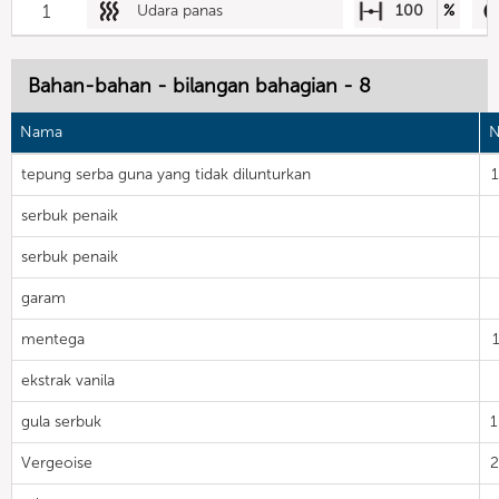
1
Udara panas
100
%
Bahan-bahan - bilangan bahagian - 8
Nama
N
tepung serba guna yang tidak dilunturkan
serbuk penaik
serbuk penaik
garam
mentega
ekstrak vanila
gula serbuk
Vergeoise