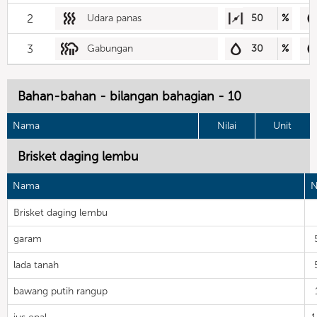
2
Udara panas
50
%
3
Gabungan
30
%
Bahan-bahan - bilangan bahagian - 10
Nama
Nilai
Unit
Brisket daging lembu
Nama
N
Brisket daging lembu
garam
lada tanah
bawang putih rangup