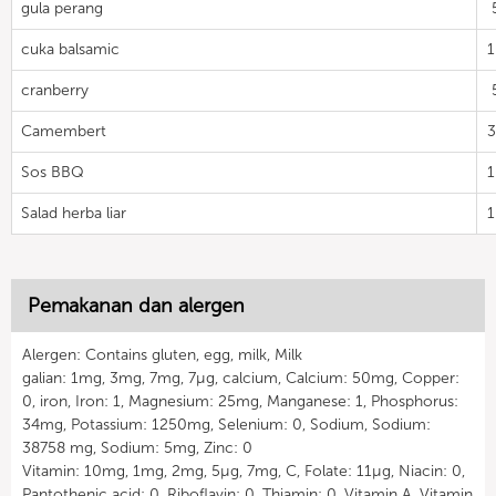
gula perang
cuka balsamic
cranberry
Camembert
Sos BBQ
Salad herba liar
Pemakanan dan alergen
Alergen: Contains gluten, egg, milk, Milk
galian: 1mg, 3mg, 7mg, 7µg, calcium, Calcium: 50mg, Copper:
0, iron, Iron: 1, Magnesium: 25mg, Manganese: 1, Phosphorus:
34mg, Potassium: 1250mg, Selenium: 0, Sodium, Sodium:
38758 mg, Sodium: 5mg, Zinc: 0
Vitamin: 10mg, 1mg, 2mg, 5µg, 7mg, C, Folate: 11µg, Niacin: 0,
Pantothenic acid: 0, Riboflavin: 0, Thiamin: 0, Vitamin A, Vitamin