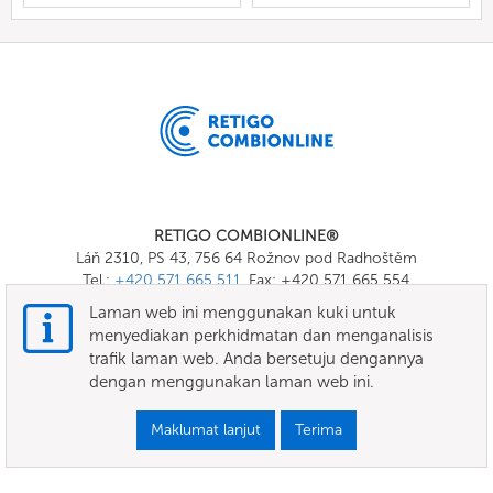
RETIGO COMBIONLINE®
Láň 2310, PS 43, 756 64 Rožnov pod Radhoštěm
Tel.:
+420 571 665 511
, Fax: +420 571 665 554
E-mail:
info@combionline.com
Laman web ini menggunakan kuki untuk
menyediakan perkhidmatan dan menganalisis
trafik laman web. Anda bersetuju dengannya
OnlineMenu
dengan menggunakan laman web ini.
TERMA DAN SYARAT
Maklumat lanjut
Terima