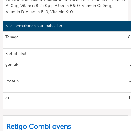
A: 0µg, Vitamin B12: 0µg, Vitamin B6: 0, Vitamin C: 0mg,
Vitamin D, Vitamin E: 0, Vitamin K: 0
Nilai pemakanan satu bahagian
N
Tenaga
8
Karbohidrat
gemuk
Protein
air
1
Retigo Combi ovens