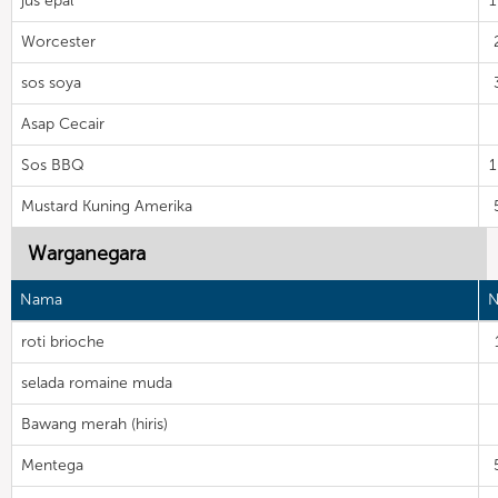
jus epal
Worcester
sos soya
Asap Cecair
Sos BBQ
Mustard Kuning Amerika
Warganegara
Nama
N
roti brioche
selada romaine muda
Bawang merah (hiris)
Mentega