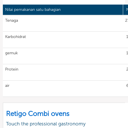
Nilai pemakanan satu bahagian
N
Tenaga
2
Karbohidrat
gemuk
Protein
air
Retigo Combi ovens
Touch the professional gastronomy