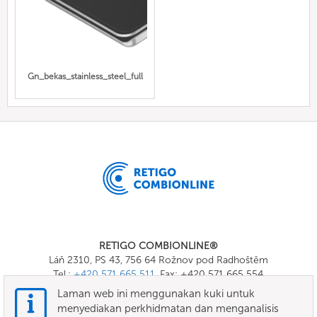
Gn_bekas_stainless_steel_full
RETIGO COMBIONLINE®
Láň 2310, PS 43, 756 64 Rožnov pod Radhoštěm
Tel.:
+420 571 665 511
, Fax: +420 571 665 554
E-mail:
info@combionline.com
Laman web ini menggunakan kuki untuk
menyediakan perkhidmatan dan menganalisis