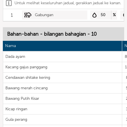
Untuk melihat keseluruhan jadual, gerakkan jadual ke kanan.
1
Gabungan
50
%
Bahan-bahan - bilangan bahagian - 10
Nama
N
Dada ayam
Kacang gajus panggang
Cendawan shitake kering
Bawang merah cincang
Bawang Putih Kisar
Kicap ringan
Gula perang