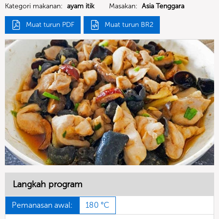
Kategori makanan:
ayam itik
Masakan:
Asia Tenggara
Muat turun PDF
Muat turun BR2
Langkah program
Pemanasan awal:
180 °C