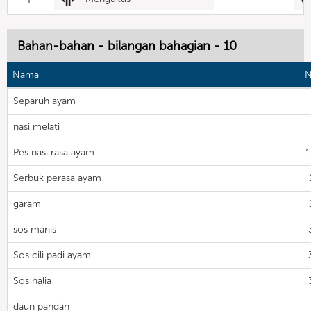
Bahan-bahan - bilangan bahagian - 10
Nama
N
Separuh ayam
nasi melati
Pes nasi rasa ayam
Serbuk perasa ayam
garam
sos manis
Sos cili padi ayam
Sos halia
daun pandan