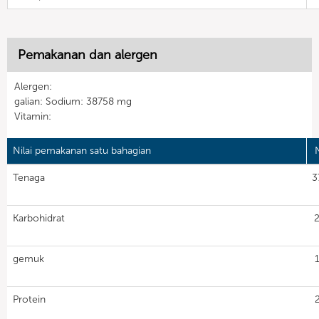
Pemakanan dan alergen
Alergen:
galian: Sodium: 38758 mg
Vitamin:
Nilai pemakanan satu bahagian
N
Tenaga
3
Karbohidrat
2
gemuk
1
Protein