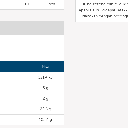
10
pcs
Gulung sotong dan cucuk d
Apabila suhu dicapai, letak
Hidangkan dengan potonga
Nilai
121.4 kJ
5 g
2 g
22.6 g
103.4 g