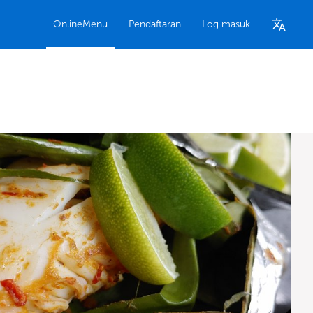
OnlineMenu
Pendaftaran
Log masuk