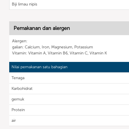
Biji limau nipis
Pemakanan dan alergen
Alergen:
galian: Calcium, Iron, Magnesium, Potassium
Vitamin: Vitamin A, Vitamin B6, Vitamin C, Vitamin K
Nilai pemakanan satu bahagian
Tenaga
Karbohidrat
gemuk
Protein
air