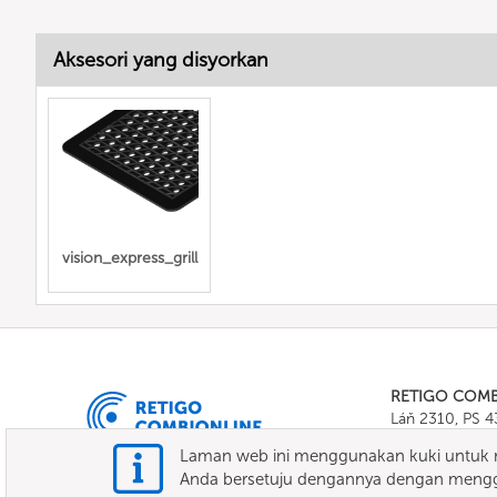
Aksesori yang disyorkan
vision_express_grill
RETIGO COM
Láň 2310, PS 
Tel.:
+420 571 
Laman web ini menggunakan kuki untuk m
E-mail:
info@c
Anda bersetuju dengannya dengan mengg