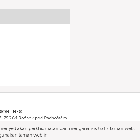
BIONLINE®
43, 756 64 Rožnov pod Radhoštěm
665 511
, Fax: +420 571 665 554
enyediakan perkhidmatan dan menganalisis trafik laman web.
ombionline.com
unakan laman web ini.