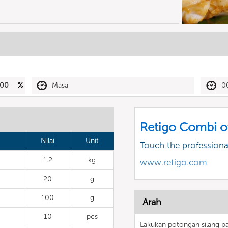
00
%
Masa
0
Retigo Combi o
Nilai
Unit
Touch the profession
1.2
kg
www.retigo.com
20
g
100
g
Arah
10
pcs
Lakukan potongan silang p