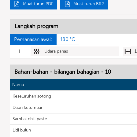
Muat turun PDF
Muat turun BR2
Langkah program
Pemanasan awal:
180 °C
1
Udara panas
1
Bahan-bahan - bilangan bahagian - 10
Nama
Keseluruhan sotong
Daun ketumbar
Sambal chill paste
Lidi buluh