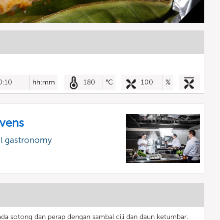
0:10
hh:mm
180
°C
100
%
vens
al gastronomy
ada sotong dan perap dengan sambal cili dan daun ketumbar.