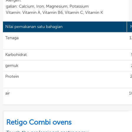
Alergen:
galian: Calcium, Iron, Magnesium, Potassium
Vitamin: Vitamin A, Vitamin B6, Vitamin C, Vitamin K
Nilai pemakanan satu bahagian
N
Tenaga
1
Karbohidrat
gemuk
Protein
air
1
Retigo Combi ovens