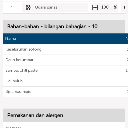
1
Udara panas
100
%
Bahan-bahan - bilangan bahagian - 10
Nama
N
Keseluruhan sotong
Daun ketumbar
Sambal chill paste
Lidi buluh
Biji limau nipis
Pemakanan dan alergen