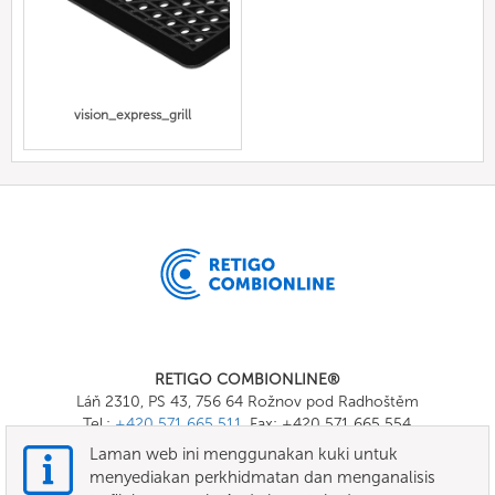
vision_express_grill
RETIGO COMBIONLINE®
Láň 2310, PS 43, 756 64 Rožnov pod Radhoštěm
Tel.:
+420 571 665 511
, Fax: +420 571 665 554
E-mail:
info@combionline.com
Laman web ini menggunakan kuki untuk
menyediakan perkhidmatan dan menganalisis