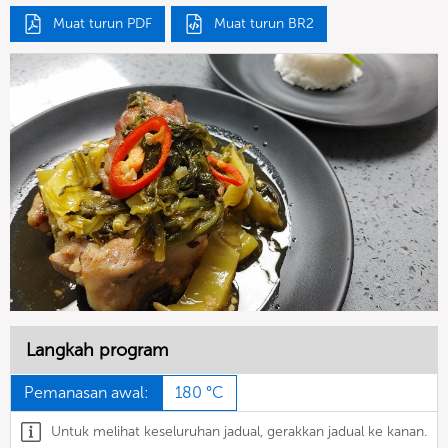
Muat turun PDF
Muat turun BR2
Langkah program
Pemanasan awal:
180 °C
Untuk melihat keseluruhan jadual, gerakkan jadual ke kanan.