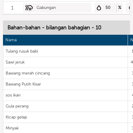
1
Gabungan
50
%
Bahan-bahan - bilangan bahagian - 10
Nama
N
Tulang rusuk babi
Sawi jeruk
Bawang merah cincang
Bawang Putih Kisar
sos ikan
Gula perang
Kicap gelap
Minyak