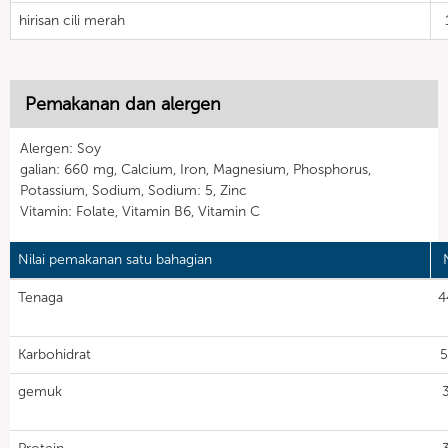
hirisan cili merah
Pemakanan dan alergen
Alergen: Soy
galian: 660 mg, Calcium, Iron, Magnesium, Phosphorus,
Potassium, Sodium, Sodium: 5, Zinc
Vitamin: Folate, Vitamin B6, Vitamin C
Nilai pemakanan satu bahagian
N
Tenaga
4
Karbohidrat
5
gemuk