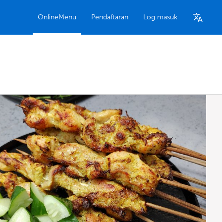
OnlineMenu
Pendaftaran
Log masuk