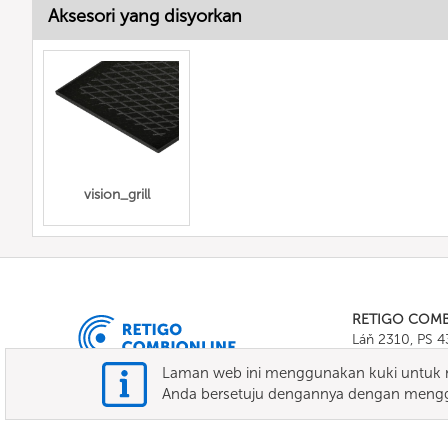
Aksesori yang disyorkan
vision_grill
RETIGO COM
Láň 2310, PS 
Tel.:
+420 571 
Laman web ini menggunakan kuki untuk m
E-mail:
info@c
Anda bersetuju dengannya dengan mengg