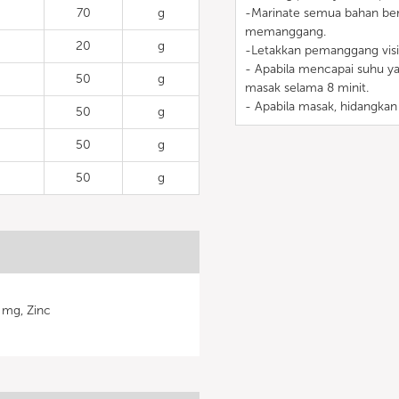
70
g
-Marinate semua bahan be
memanggang.
20
g
-Letakkan pemanggang visi
- Apabila mencapai suhu ya
50
g
masak selama 8 minit.
- Apabila masak, hidangkan
50
g
50
g
50
g
 mg, Zinc