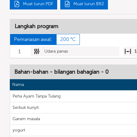
Muat turun PDF
Muat turun BR2
Langkah program
Pemanasan awal:
200 °C
1
Udara panas
1
Bahan-bahan - bilangan bahagian - 0
Nama
Peha Ayam Tanpa Tulang
Serbuk kunyit
Garam masala
yogurt