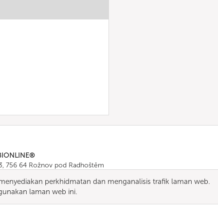
BIONLINE®
43, 756 64 Rožnov pod Radhoštěm
665 511
, Fax: +420 571 665 554
enyediakan perkhidmatan dan menganalisis trafik laman web.
ombionline.com
unakan laman web ini.