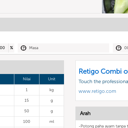
00
%
Masa
0
Retigo Combi o
Nilai
Unit
Touch the profession
1
kg
www.retigo.com
15
g
50
g
Arah
100
ml
-Potong paha ayam tanpa tu