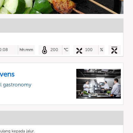
0:08
hh:mm
200
°C
100
%
vens
al gastronomy
lang kepada jalur.