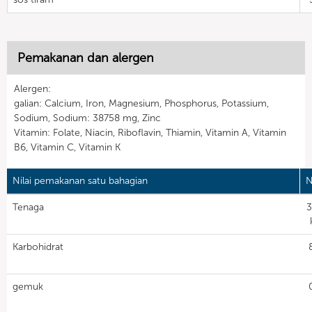
Pemakanan dan alergen
Alergen:
galian: Calcium, Iron, Magnesium, Phosphorus, Potassium,
Sodium, Sodium: 38758 mg, Zinc
Vitamin: Folate, Niacin, Riboflavin, Thiamin, Vitamin A, Vitamin
B6, Vitamin C, Vitamin K
Nilai pemakanan satu bahagian
N
Tenaga
3
Karbohidrat
gemuk