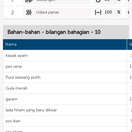
2
Udara panas
100
%
Bahan-bahan - bilangan bahagian - 10
Nama
N
kepak ayam
pes serai
Pure bawang putih
Gula merah
garam
lada hitam yang baru dikisar
sos ikan
sos tiram