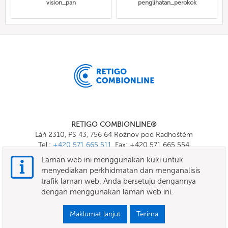
vision_pan
penglihatan_perokok
RETIGO COMBIONLINE®
Láň 2310, PS 43, 756 64 Rožnov pod Radhoštěm
Tel.:
+420 571 665 511
, Fax: +420 571 665 554
E-mail:
info@combionline.com
Laman web ini menggunakan kuki untuk
menyediakan perkhidmatan dan menganalisis
trafik laman web. Anda bersetuju dengannya
OnlineMenu
dengan menggunakan laman web ini.
TERMA DAN SYARAT
Maklumat lanjut
Terima