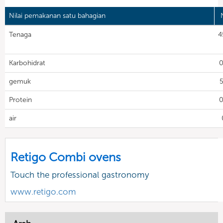
Nilai pemakanan satu bahagian
N
Tenaga
4
Karbohidrat
0
gemuk
Protein
0
air
Retigo Combi ovens
Touch the professional gastronomy
www.retigo.com