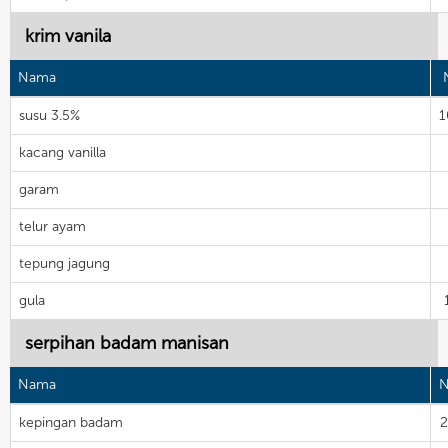
krim vanila
Nama
N
susu 3.5%
1
kacang vanilla
garam
telur ayam
tepung jagung
gula
serpihan badam manisan
Nama
N
kepingan badam