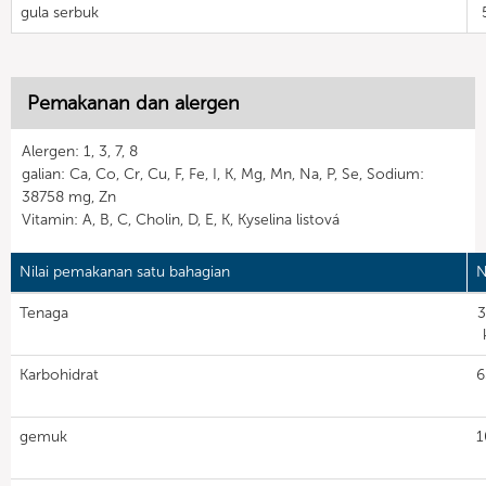
gula serbuk
Pemakanan dan alergen
Alergen: 1, 3, 7, 8
galian: Ca, Co, Cr, Cu, F, Fe, I, K, Mg, Mn, Na, P, Se, Sodium:
38758 mg, Zn
Vitamin: A, B, C, Cholin, D, E, K, Kyselina listová
Nilai pemakanan satu bahagian
N
Tenaga
3
Karbohidrat
6
gemuk
1