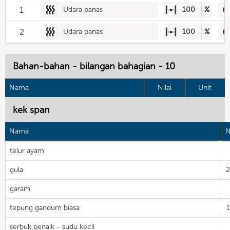
1
Udara panas
100
%
2
Udara panas
100
%
Bahan-bahan - bilangan bahagian - 10
Nama
Nilai
Unit
kek span
Nama
N
telur ayam
gula
garam
tepung gandum biasa
serbuk penaik - sudu kecil