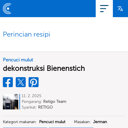
Perincian resipi
Pencuci mulut
dekonstruksi Bienenstich
11. 2. 2025
Pengarang:
Retigo Team
Deutschland
Syarikat:
RETIGO
Deutschland GmbH
Kategori makanan:
Pencuci mulut
Masakan:
Jerman