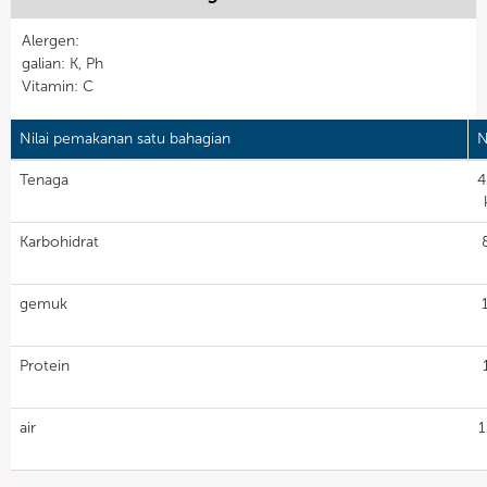
Alergen:
galian: K, Ph
Vitamin: C
Nilai pemakanan satu bahagian
N
Tenaga
4
Karbohidrat
gemuk
Protein
air
1