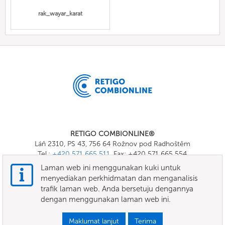
rak_wayar_karat
RETIGO COMBIONLINE®
Láň 2310, PS 43, 756 64 Rožnov pod Radhoštěm
Tel.:
+420 571 665 511
, Fax: +420 571 665 554
E-mail:
info@combionline.com
Laman web ini menggunakan kuki untuk
menyediakan perkhidmatan dan menganalisis
trafik laman web. Anda bersetuju dengannya
OnlineMenu
dengan menggunakan laman web ini.
TERMA DAN SYARAT
Maklumat lanjut
Terima