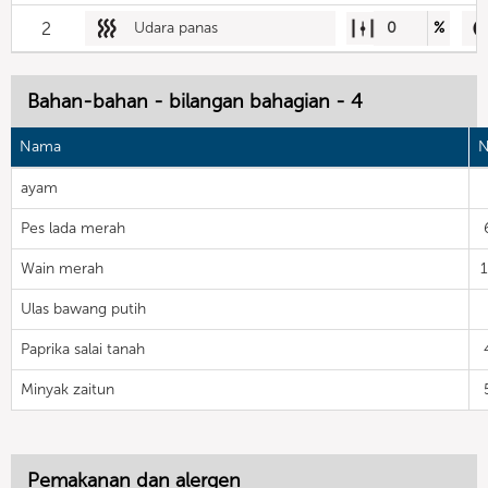
2
Udara panas
0
%
Bahan-bahan - bilangan bahagian - 4
Nama
N
ayam
Pes lada merah
Wain merah
Ulas bawang putih
Paprika salai tanah
Minyak zaitun
Pemakanan dan alergen