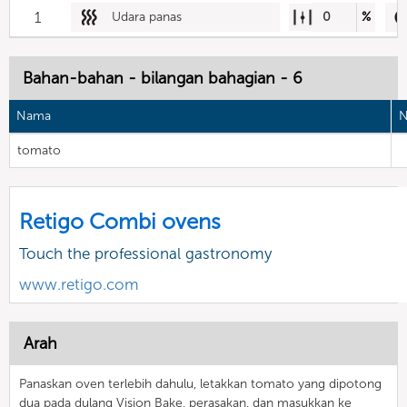
1
Udara panas
0
%
Bahan-bahan - bilangan bahagian - 6
Nama
N
tomato
Retigo Combi ovens
Touch the professional gastronomy
www.retigo.com
Arah
Panaskan oven terlebih dahulu, letakkan tomato yang dipotong
dua pada dulang Vision Bake, perasakan, dan masukkan ke