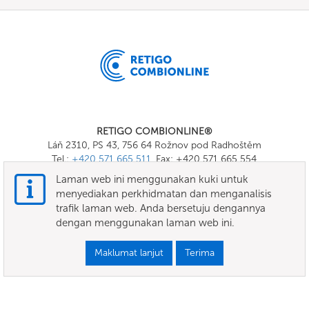
RETIGO COMBIONLINE®
Láň 2310, PS 43, 756 64 Rožnov pod Radhoštěm
Tel.:
+420 571 665 511
, Fax: +420 571 665 554
E-mail:
info@combionline.com
Laman web ini menggunakan kuki untuk
menyediakan perkhidmatan dan menganalisis
trafik laman web. Anda bersetuju dengannya
OnlineMenu
dengan menggunakan laman web ini.
TERMA DAN SYARAT
Maklumat lanjut
Terima