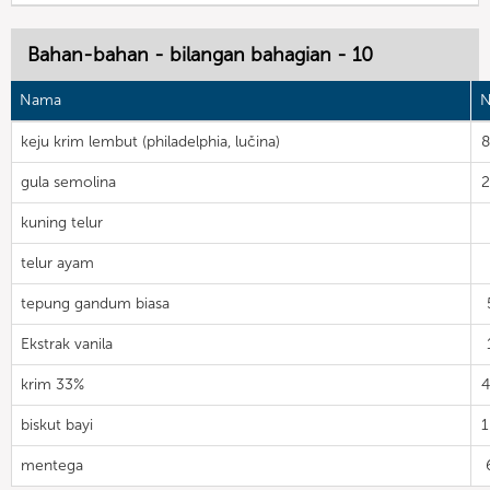
Bahan-bahan - bilangan bahagian - 10
Nama
N
keju krim lembut (philadelphia, lučina)
gula semolina
kuning telur
telur ayam
tepung gandum biasa
Ekstrak vanila
krim 33%
biskut bayi
mentega