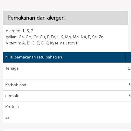
Pemakanan dan alergen
Alergen: 1, 3, 7
galian: Ca, Co, Cr, Cu, F, Fe, I, K, Mg, Mn, Na, P, Se, Zn
Vitamin: A, B, C, D, E, K, Kyselina listová
Nilai pemakanan satu bahagian
Tenaga
1
Karbohidrat
3
gemuk
3
Protein
air