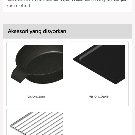
krim clotted.
Aksesori yang disyorkan
vision_pan
vision_bake