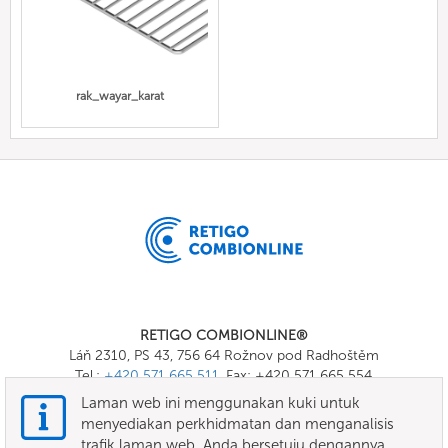
rak_wayar_karat
RETIGO COMBIONLINE®
Láň 2310, PS 43, 756 64 Rožnov pod Radhoštěm
Tel.:
+420 571 665 511
, Fax: +420 571 665 554
E-mail:
info@combionline.com
Laman web ini menggunakan kuki untuk
menyediakan perkhidmatan dan menganalisis
trafik laman web. Anda bersetuju dengannya