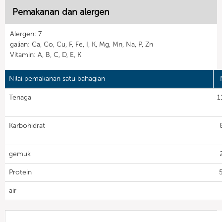
Pemakanan dan alergen
Alergen: 7
galian: Ca, Co, Cu, F, Fe, I, K, Mg, Mn, Na, P, Zn
Vitamin: A, B, C, D, E, K
Nilai pemakanan satu bahagian
Tenaga
1
Karbohidrat
gemuk
Protein
5
air