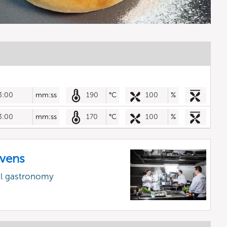
3:00
mm:ss
190
°C
100
%
3:00
mm:ss
170
°C
100
%
vens
al gastronomy