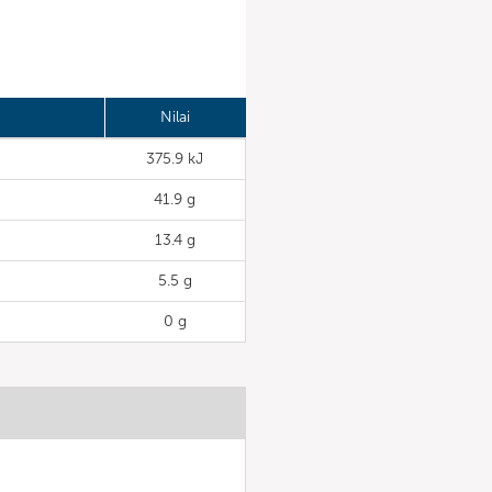
Nilai
375.9 kJ
41.9 g
13.4 g
5.5 g
0 g