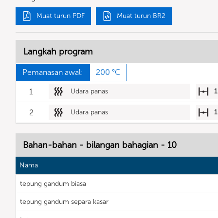
Muat turun PDF
Muat turun BR2
Langkah program
Pemanasan awal:
200 °C
1
Udara panas
1
2
Udara panas
1
Bahan-bahan - bilangan bahagian - 10
Nama
tepung gandum biasa
tepung gandum separa kasar