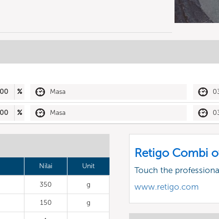
00
%
Masa
0
00
%
Masa
0
Retigo Combi o
Nilai
Unit
Touch the profession
350
g
www.retigo.com
150
g