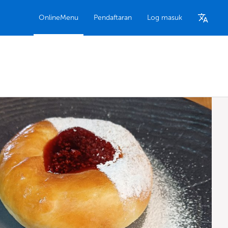
OnlineMenu
Pendaftaran
Log masuk