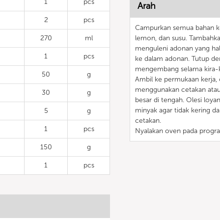
1
pcs
Arah
2
pcs
Campurkan semua bahan ker
270
ml
lemon, dan susu. Tambahkan
menguleni adonan yang hal
1
pcs
ke dalam adonan. Tutup de
mengembang selama kira-ki
50
g
Ambil ke permukaan kerja, 
menggunakan cetakan atau 
30
g
besar di tengah. Olesi loy
minyak agar tidak kering d
5
g
cetakan.
1
pcs
Nyalakan oven pada program
150
g
1
pcs