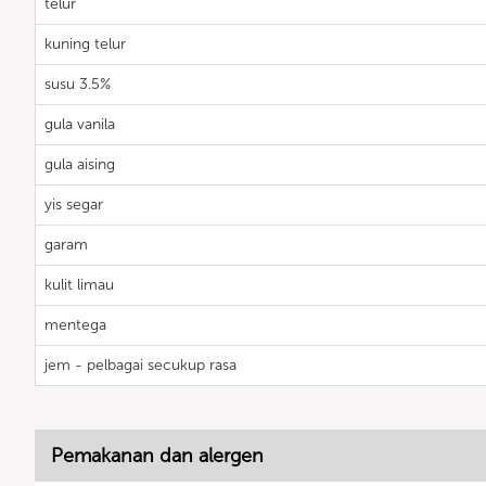
telur
kuning telur
susu 3.5%
gula vanila
gula aising
yis segar
garam
kulit limau
mentega
jem - pelbagai secukup rasa
Pemakanan dan alergen