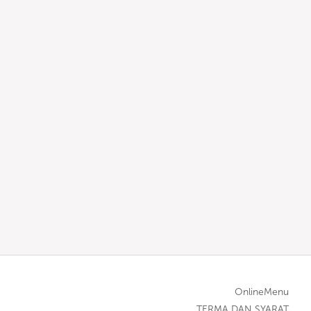
OnlineMenu
TERMA DAN SYARAT