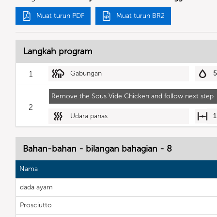
Muat turun PDF
Muat turun BR2
Langkah program
1
Gabungan
Remove the Sous Vide Chicken and follow next step
2
Udara panas
1
Bahan-bahan - bilangan bahagian - 8
Nama
dada ayam
Prosciutto