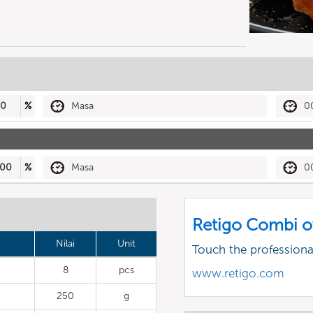
50
%
Masa
0
00
%
Masa
0
Retigo Combi o
Nilai
Unit
Touch the profession
8
pcs
www.retigo.com
250
g