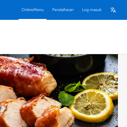
OnlineMenu
Pendaftaran
Log masuk