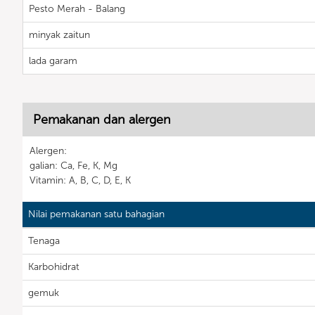
Pesto Merah - Balang
minyak zaitun
lada garam
Pemakanan dan alergen
Alergen:
galian: Ca, Fe, K, Mg
Vitamin: A, B, C, D, E, K
Nilai pemakanan satu bahagian
Tenaga
Karbohidrat
gemuk