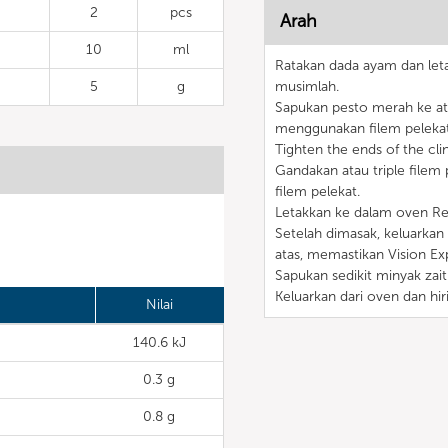
2
pcs
Arah
10
ml
Ratakan dada ayam dan letak
5
g
musimlah.
Sapukan pesto merah ke a
menggunakan filem pelekat
Tighten the ends of the clin
Gandakan atau triple filem
filem pelekat.
Letakkan ke dalam oven Reti
Setelah dimasak, keluarkan
atas, memastikan Vision Exp
Sapukan sedikit minyak zai
Keluarkan dari oven dan hiri
Nilai
140.6 kJ
0.3 g
0.8 g