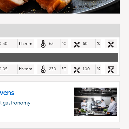
0:30
hh:mm
63
°C
60
%
0:05
hh:mm
230
°C
100
%
vens
al gastronomy