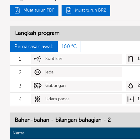
Muat turun PDF
Muat turun BR2
Langkah program
Pemanasan awal:
160 °C
1
Suntikan
1
2
jeda
3
Gabungan
2
4
Udara panas
1
Bahan-bahan - bilangan bahagian - 2
Nama