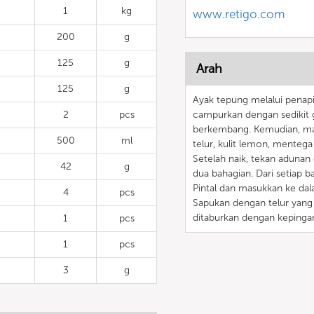
1
kg
www.retigo.com
200
g
125
g
Arah
125
g
Ayak tepung melalui penap
2
pcs
campurkan dengan sedikit g
berkembang. Kemudian, mas
500
ml
telur, kulit lemon, mentega
Setelah naik, tekan adunan
42
g
dua bahagian. Dari setiap ba
Pintal dan masukkan ke dal
4
pcs
Sapukan dengan telur yang 
ditaburkan dengan kepingan
1
pcs
1
pcs
3
g