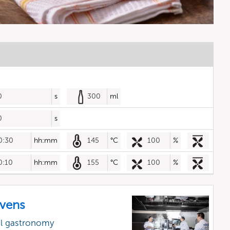
0
s
300
ml
0
s
0:30
hh:mm
145
°C
100
%
0:10
hh:mm
155
°C
100
%
vens
al gastronomy