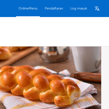
OnlineMenu
Pendaftaran
Log masuk