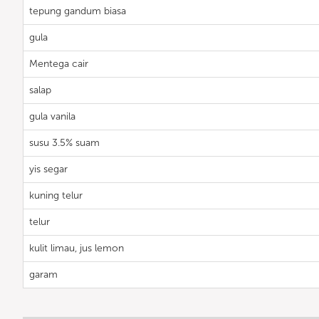
tepung gandum biasa
gula
Mentega cair
salap
gula vanila
susu 3.5% suam
yis segar
kuning telur
telur
kulit limau, jus lemon
garam