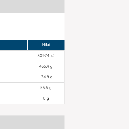
Nilai
5097.4 kJ
465.4 g
134.8 g
55.5 g
0 g