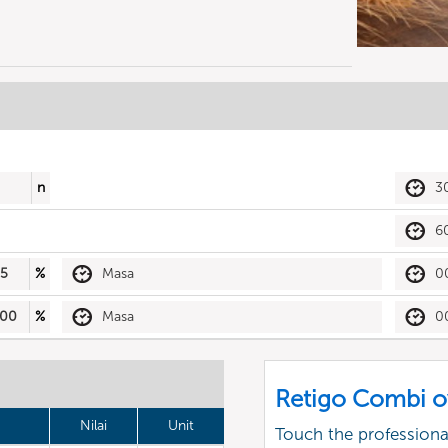
n
3
6
5
%
Masa
0
00
%
Masa
0
Retigo Combi o
Nilai
Unit
Touch the profession