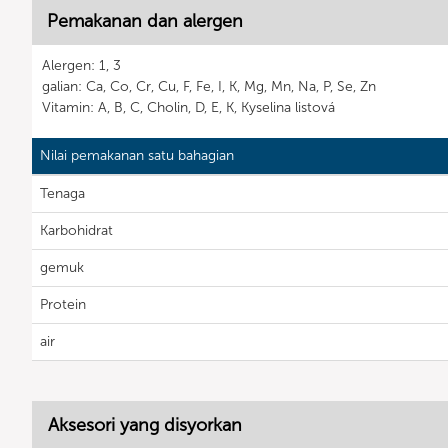
Pemakanan dan alergen
Alergen: 1, 3
galian: Ca, Co, Cr, Cu, F, Fe, I, K, Mg, Mn, Na, P, Se, Zn
Vitamin: A, B, C, Cholin, D, E, K, Kyselina listová
Nilai pemakanan satu bahagian
Tenaga
Karbohidrat
gemuk
Protein
air
Aksesori yang disyorkan