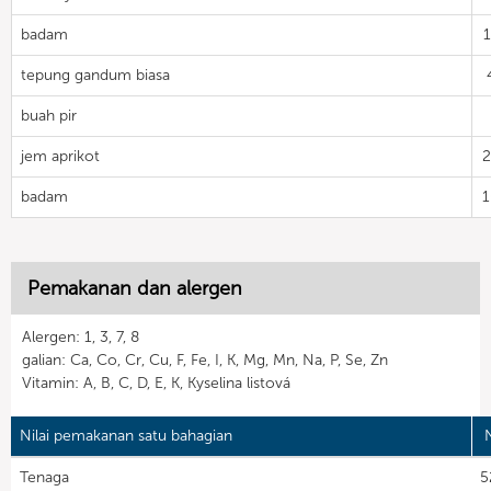
badam
tepung gandum biasa
buah pir
jem aprikot
badam
Pemakanan dan alergen
Alergen: 1, 3, 7, 8
galian: Ca, Co, Cr, Cu, F, Fe, I, K, Mg, Mn, Na, P, Se, Zn
Vitamin: A, B, C, D, E, K, Kyselina listová
Nilai pemakanan satu bahagian
N
Tenaga
5