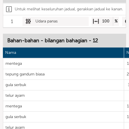
Untuk melihat keseluruhan jadual, gerakkan jadual ke kanan.
1
Udara panas
100
%
Bahan-bahan - bilangan bahagian - 12
Nama
N
mentega
tepung gandum biasa
gula serbuk
telur ayam
mentega
gula serbuk
telur ayam