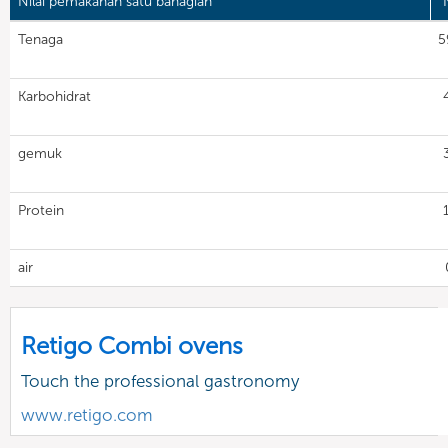
Nilai pemakanan satu bahagian
N
Tenaga
5
Karbohidrat
gemuk
Protein
air
Retigo Combi ovens
Touch the professional gastronomy
www.retigo.com