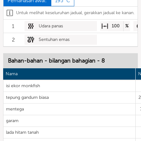
Pemanasan awal:
195 °C
Untuk melihat keseluruhan jadual, gerakkan jadual ke kanan.
1
Udara panas
100
%
2
Sentuhan emas
Bahan-bahan - bilangan bahagian - 8
Nama
N
isi ekor monkfish
tepung gandum biasa
mentega
garam
lada hitam tanah