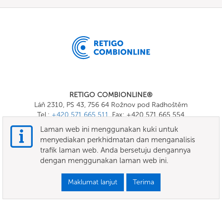
RETIGO COMBIONLINE®
Láň 2310, PS 43, 756 64 Rožnov pod Radhoštěm
Tel.:
+420 571 665 511
, Fax: +420 571 665 554
E-mail:
info@combionline.com
Laman web ini menggunakan kuki untuk
menyediakan perkhidmatan dan menganalisis
trafik laman web. Anda bersetuju dengannya
OnlineMenu
dengan menggunakan laman web ini.
TERMA DAN SYARAT
Maklumat lanjut
Terima