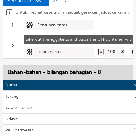
Pemanasan awal:
245 °C
Untuk melihat keseluruhan jadual, gerakkan jadual ke kanan.
1
Sentuhan emas
take out the eggplants and place the GN container with 
2
Udara panas
100
%
Bahan-bahan - bilangan bahagian - 8
Nama
N
terung
bawang besar
selasih
keju parmesan