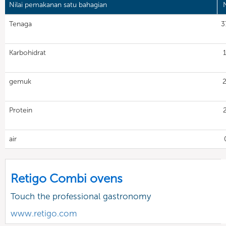
Nilai pemakanan satu bahagian
N
Tenaga
3
Karbohidrat
1
gemuk
2
Protein
2
air
Retigo Combi ovens
Touch the professional gastronomy
www.retigo.com