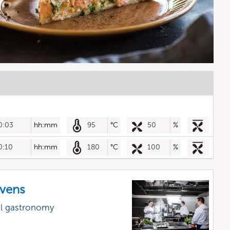
0:03
hh:mm
95
°C
50
%
0:10
hh:mm
180
°C
100
%
vens
al gastronomy