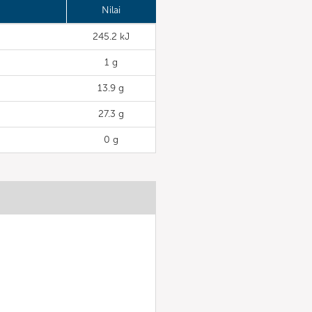
Nilai
245.2 kJ
1 g
13.9 g
27.3 g
0 g