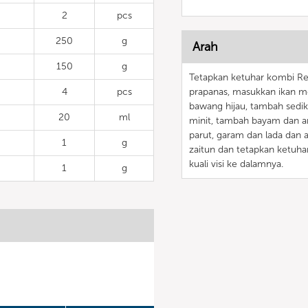
2
pcs
250
g
Arah
150
g
Tetapkan ketuhar kombi Ret
4
pcs
prapanas, masukkan ikan m
bawang hijau, tambah sediki
20
ml
minit, tambah bayam dan an
parut, garam dan lada dan a
1
g
zaitun dan tetapkan ketuh
kuali visi ke dalamnya.
1
g