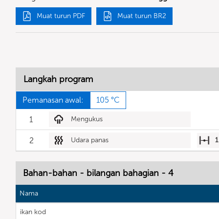
Muat turun PDF
Muat turun BR2
Langkah program
Pemanasan awal:
105 °C
1
Mengukus
2
Udara panas
1
Bahan-bahan - bilangan bahagian - 4
Nama
ikan kod