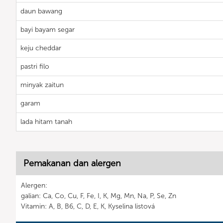
daun bawang
bayi bayam segar
keju cheddar
pastri filo
minyak zaitun
garam
lada hitam tanah
Pemakanan dan alergen
Alergen:
galian: Ca, Co, Cu, F, Fe, I, K, Mg, Mn, Na, P, Se, Zn
Vitamin: A, B, B6, C, D, E, K, Kyselina listová