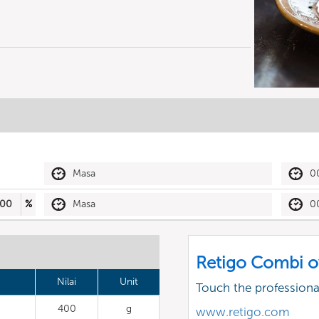
Masa
0
00
%
Masa
0
Retigo Combi o
Nilai
Unit
Touch the profession
400
g
www.retigo.com