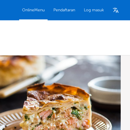
OnlineMenu
Pendaftaran
Log masuk