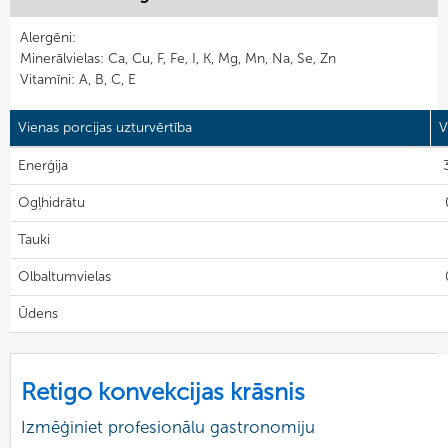
Alergēni:
Minerālvielas: Ca, Cu, F, Fe, I, K, Mg, Mn, Na, Se, Zn
Vitamīni: A, B, C, E
Vienas porcijas uzturvērtība
V
Enerģija
Ogļhidrātu
Tauki
Olbaltumvielas
Ūdens
Retigo konvekcijas krāsnis
Izmēģiniet profesionālu gastronomiju