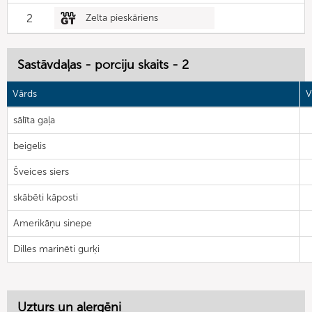
2
Zelta pieskāriens
Sastāvdaļas - porciju skaits - 2
Vārds
V
sālīta gaļa
beigelis
Šveices siers
skābēti kāposti
Amerikāņu sinepe
Dilles marinēti gurķi
Uzturs un alergēni