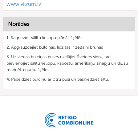
www.vitrum.lv
Norādes
1. Sagrieziet sālītu liellopu plānās šķēlēs
2. Apgrauzdējiet bulciņas, līdz tās ir zeltaini brūnas
3. Uz vienas bulciņas puses uzklājiet Šveices sieru, tad
pievienojiet sālītu liellopu, kāpostu, amerikāņu sinepju un dillīšu
marinētu gurķu šķēles.
4. Pabeidziet bulciņu ar otru pusi un pasniedziet siltu.