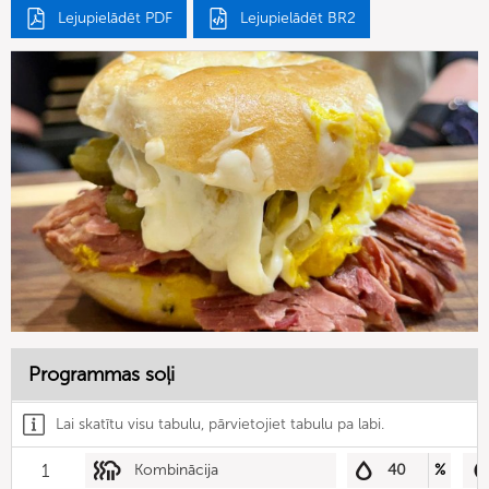
Lejupielādēt PDF
Lejupielādēt BR2
Programmas soļi
Lai skatītu visu tabulu, pārvietojiet tabulu pa labi.
1
Kombinācija
40
%