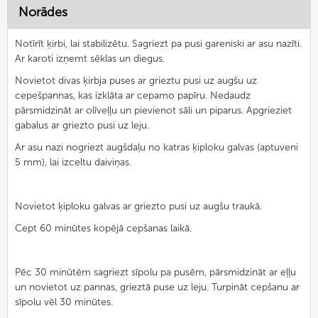
Norādes
Notīrīt ķirbi, lai stabilizētu. Sagriezt pa pusi gareniski ar asu nazīti.
Ar karoti izņemt sēklas un diegus.
Novietot divas ķirbja puses ar grieztu pusi uz augšu uz
cepešpannas, kas izklāta ar cepamo papīru. Nedaudz
pārsmidzināt ar olīveļļu un pievienot sāli un piparus. Apgrieziet
gabalus ar griezto pusi uz leju.
Ar asu nazi nogriezt augšdaļu no katras ķiploku galvas (aptuveni
5 mm), lai izceltu daiviņas.
Novietot ķiploku galvas ar griezto pusi uz augšu traukā.
Cept 60 minūtes kopējā cepšanas laikā.
Pēc 30 minūtēm sagriezt sīpolu pa pusēm, pārsmidzināt ar eļļu
un novietot uz pannas, grieztā puse uz leju. Turpināt cepšanu ar
sīpolu vēl 30 minūtes.