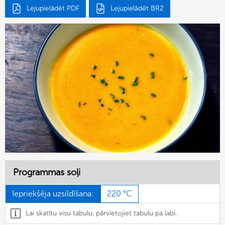
Lejupielādēt PDF
Lejupielādēt BR2
Programmas soļi
Iepriekšēja uzsildīšana:
220 °C
Lai skatītu visu tabulu, pārvietojiet tabulu pa labi.