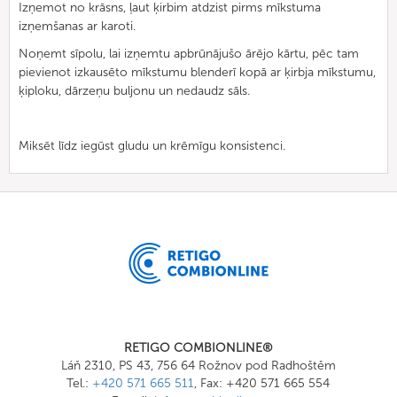
Izņemot no krāsns, ļaut ķirbim atdzist pirms mīkstuma
izņemšanas ar karoti.
Noņemt sīpolu, lai izņemtu apbrūnājušo ārējo kārtu
, pēc tam
pievienot izkausēto mīkstumu blenderī kopā ar ķirbja mīkstumu,
ķiploku, dārzeņu buljonu un nedaudz sāls.
Miksēt līdz iegūst gludu un krēmīgu konsistenci.
RETIGO COMBIONLINE®
Láň 2310, PS 43, 756 64 Rožnov pod Radhoštěm
Tel.:
+420 571 665 511
, Fax: +420 571 665 554