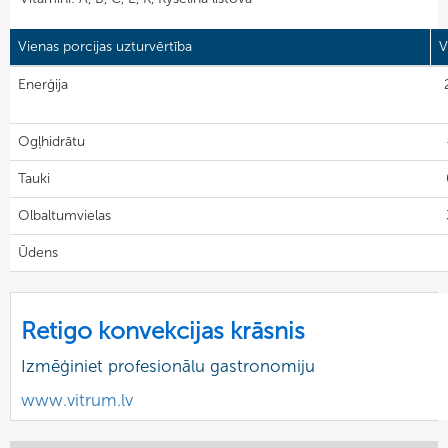
Vienas porcijas uzturvērtība
V
Enerģija
Ogļhidrātu
Tauki
Olbaltumvielas
Ūdens
Retigo konvekcijas krāsnis
Izmēģiniet profesionālu gastronomiju
www.vitrum.lv