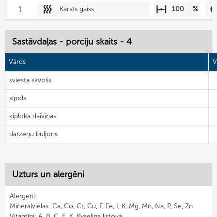
1
Karsts gaiss
100
%
Sastāvdaļas - porciju skaits - 4
Vārds
V
sviesta skvošs
sīpols
ķiploka daiviņas
dārzeņu buljons
Uzturs un alergēni
Alergēni:
Minerālvielas: Ca, Co, Cr, Cu, F, Fe, I, K, Mg, Mn, Na, P, Se, Zn
Vitamīni: A, B, C, E, K, Kyselina listová