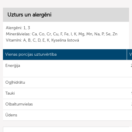
Uzturs un alergēni
Alergēni: 1, 3
Minerālvielas: Ca, Co, Cr, Cu, F, Fe, I, K, Mg, Mn, Na, P, Se, Zn
Vitamīni: A, B, C, D, E, K, Kyselina listová
Vienas porcijas uzturvērtība
V
Enerģija
Ogļhidrātu
Tauki
Olbaltumvielas
Ūdens