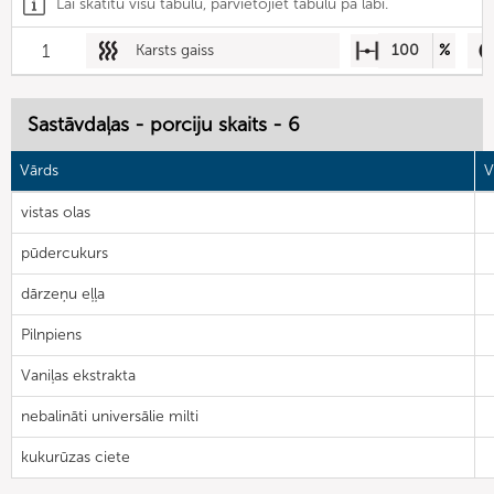
Lai skatītu visu tabulu, pārvietojiet tabulu pa labi.
1
Karsts gaiss
100
%
Sastāvdaļas - porciju skaits - 6
Vārds
V
vistas olas
pūdercukurs
dārzeņu eļļa
Pilnpiens
Vaniļas ekstrakta
nebalināti universālie milti
kukurūzas ciete