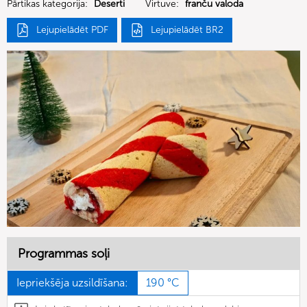
Pārtikas kategorija:
Deserti
Virtuve:
franču valoda
Lejupielādēt PDF
Lejupielādēt BR2
Programmas soļi
Iepriekšēja uzsildīšana:
190 °C