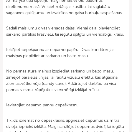
Ar maryse tipa lāpstiņu maigi iemaisiet olu baltumus
dzeltenumu masā. Veiciet rotācijas kustību, lai saglabātu
sagataves gaisīgumu un izvairītos no gaisa burbuļu saspiešanas.
Sadali maisījumu divās vienādās daļās. Vienai daļai pievienojiet
sarkano pārtikas krāsvielu, lai iegūtu spilgtu un viendabīgu krāsu.
Ieklājiet cepešpannu ar cepamo papīru. Divas konditorejas
maisiņas piepildiet ar sarkano un balto masu.
No pannas stūra maiņus izspiediet sarkano un balto masu,
zīmējot paralēlas līnijas, lai radītu vizuālu efektu, kas atgādina
Ziemassvētku nūju (candy cane). Atkārtojiet darbību pa visu
pannas virsmu, rūpējoties vienmērīgi izklājat mīklu.
Ievietojiet cepamo pannu cepeškrāsnī.
Tiklīdz izņemat no cepeškrāsns, apgrieziet cepumus uz mitra
dvieļa, iepriekš izklāta. Maigi sarullējiet cepumus dvielī, lai iegūtu