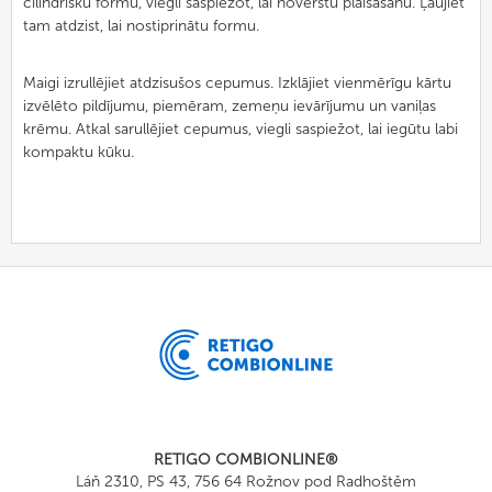
cilindrisku formu, viegli saspiežot, lai novērstu plaisāšanu. Ļaujiet
tam atdzist, lai nostiprinātu formu.
Maigi izrullējiet atdzisušos cepumus. Izklājiet vienmērīgu kārtu
izvēlēto pildījumu, piemēram, zemeņu ievārījumu un vaniļas
krēmu. Atkal sarullējiet cepumus, viegli saspiežot, lai iegūtu labi
kompaktu kūku.
RETIGO COMBIONLINE®
Láň 2310, PS 43, 756 64 Rožnov pod Radhoštěm