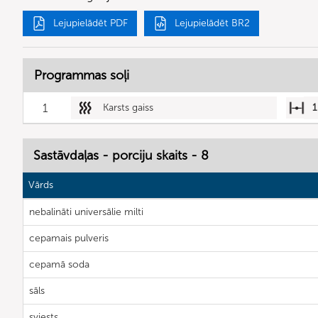
Lejupielādēt PDF
Lejupielādēt BR2
Programmas soļi
1
Karsts gaiss
1
Sastāvdaļas - porciju skaits - 8
Vārds
nebalināti universālie milti
cepamais pulveris
cepamā soda
sāls
sviests