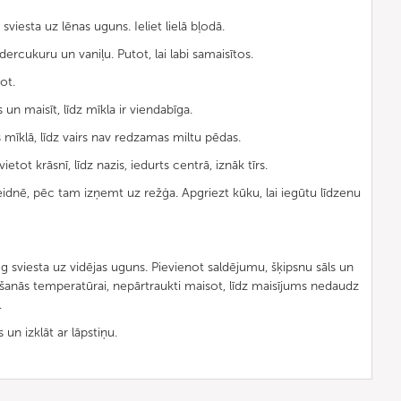
 sviesta uz lēnas uguns. Ieliet lielā bļodā.
rcukuru un vaniļu. Putot, lai labi samaisītos.
ot.
 un maisīt, līdz mīkla ir viendabīga.
 mīklā, līdz vairs nav redzamas miltu pēdas.
ietot krāsnī, līdz nazis, iedurts centrā, iznāk tīrs.
idnē, pēc tam izņemt uz režģa. Apgriezt kūku, lai iegūtu līdzenu
g sviesta uz vidējas uguns. Pievienot saldējumu, šķipsnu sāls un
īšanās temperatūrai, nepārtraukti maisot, līdz maisījums nedaudz
.
 un izklāt ar lāpstiņu.