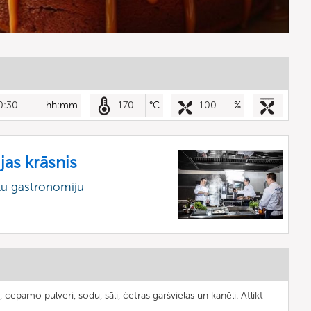
0:30
hh:mm
170
°C
100
%
jas krāsnis
lu gastronomiju
 cepamo pulveri, sodu, sāli, četras garšvielas un kanēli. Atlikt