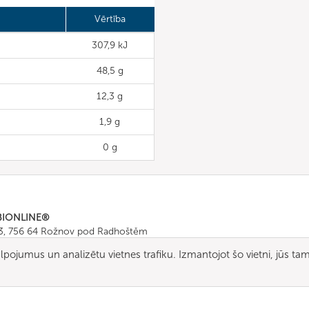
Vērtība
307,9 kJ
48,5 g
12,3 g
1,9 g
0 g
BIONLINE®
43, 756 64 Rožnov pod Radhoštěm
665 511
, Fax: +420 571 665 554
kalpojumus un analizētu vietnes trafiku. Izmantojot šo vietni, jūs ta
ombionline.com