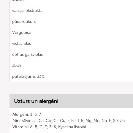
vaniļas ekstrakta
pūdercukurs
Vergeoise
vistas olas
četras garšvielas
āboli
putukrējums 33%
Uzturs un alergēni
Alergēni: 1, 3, 7
Minerālvielas: Ca, Co, Cr, Cu, F, Fe, I, K, Mg, Mn, Na, P, Se, Zn
Vitamīni: A, B, C, D, E, K, Kyselina listová