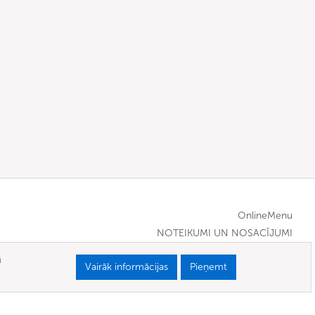
OnlineMenu
NOTEIKUMI UN NOSACĪJUMI
m
Vairāk informācijas
Pieņemt