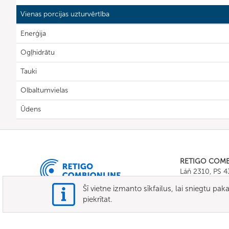
Vienas porcijas uzturvērtība
Enerģija
Ogļhidrātu
Tauki
Olbaltumvielas
Ūdens
RETIGO COM
Láň 2310, PS 
Tel.:
+420 571 
Šī vietne izmanto sīkfailus, lai sniegtu pa
E-mail:
info@c
piekrītat.