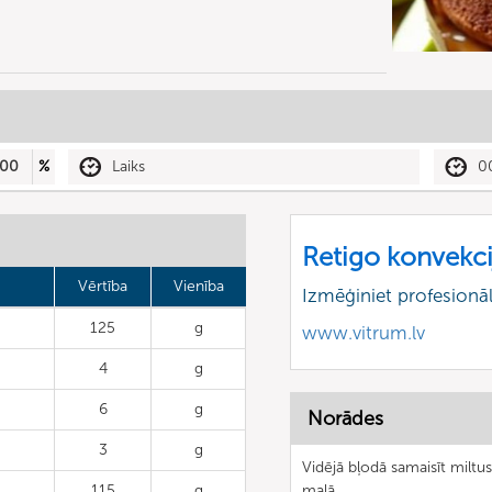
00
%
Laiks
0
Retigo konvekci
Vērtība
Vienība
Izmēģiniet profesionā
125
g
www.vitrum.lv
4
g
6
g
Norādes
3
g
Vidējā bļodā samaisīt miltus,
115
g
malā.