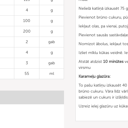
Nelielā katliņā izkausēt 75 g
4
g
Pievienot brūno cukuru, pūde
100
g
Iekļaut olas, pa vienai, putoj
200
g
Pievienot sausās sastāvdaļas
2
gab
Nomizot ābolus, iekļaut tos
4
g
Izliet mīklu kūkas veidnē. Iev
Atstāt atdzist
10 minūtes
ve
3
gab
virsmu
55
ml
Karameļu glazūra:
To pašu katliņu izkausēt 40 
brūno cukuru. Vāra līdz vār
sabiezē un cukurs ir izšķīdis
Uzreiz ielej glazūru uz kūkas