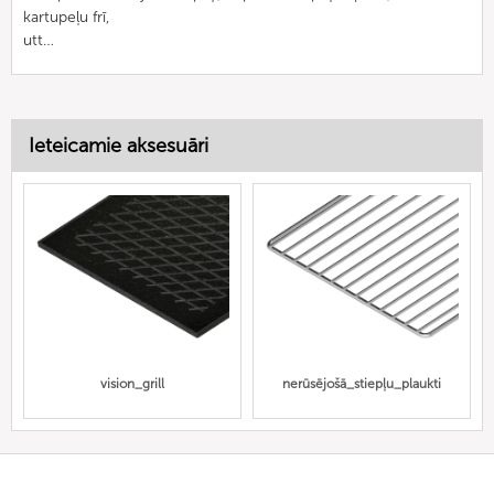
kartupeļu frī,
utt…
Ieteicamie aksesuāri
vision_grill
nerūsējošā_stiepļu_plaukti