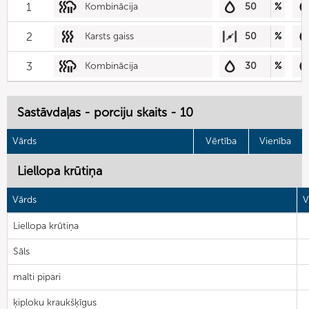
1
Kombinācija
50
%
2
Karsts gaiss
50
%
3
Kombinācija
30
%
Sastāvdaļas - porciju skaits - 10
Vārds
Vērtība
Vienība
Liellopa krūtiņa
Vārds
V
Liellopa krūtiņa
Sāls
malti pipari
ķiploku kraukšķīgus