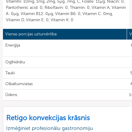
Vitamīni: 10mg, 1mg, 2mg, 5µg, 7mg, C, Folate: 11µg, Niacin: 0,
Pantothenic acid: 0, Riboflavin: 0, Thiamin: 0, Vitamin A, Vitamin
A: 0µg, Vitamin B12: 0µg, Vitamin B6: 0, Vitamin C: 0mg,
Vitamin D, Vitamin E: 0, Vitamin K: 0
Vienas porcijas uzturvērtība
V
Enerģija
Ogļhidrātu
Tauki
Olbaltumvielas
4
Ūdens
1
Retigo konvekcijas krāsnis
Izmēģiniet profesionālu gastronomiju