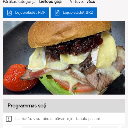
Pārtikas kategorija:
Liellopu gaļa
Virtuve:
vācu
Lejupielādēt PDF
Lejupielādēt BR2
Programmas soļi
Lai skatītu visu tabulu, pārvietojiet tabulu pa labi.