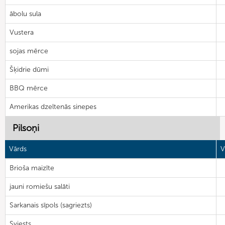
ābolu sula
Vustera
sojas mērce
Šķidrie dūmi
BBQ mērce
Amerikas dzeltenās sinepes
Pilsoņi
Vārds
V
Brioša maizīte
jauni romiešu salāti
Sarkanais sīpols (sagriezts)
Sviests