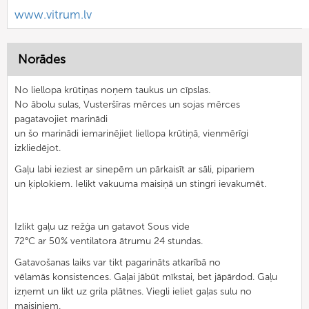
www.vitrum.lv
Norādes
No liellopa krūtiņas noņem taukus un cīpslas.
No ābolu sulas, Vusteršīras mērces un sojas mērces
pagatavojiet marinādi
un šo marinādi iemarinējiet liellopa krūtiņā, vienmērīgi
izkliedējot.
Gaļu labi ieziest ar sinepēm un pārkaisīt ar sāli, pipariem
un ķiplokiem. Ielikt vakuuma maisiņā un stingri ievakumēt.
Izlikt gaļu uz režģa un gatavot Sous vide
72°C ar 50% ventilatora ātrumu 24 stundas.
Gatavošanas laiks var tikt pagarināts atkarībā no
vēlamās konsistences. Gaļai jābūt mīkstai, bet jāpārdod. Gaļu
izņemt un likt uz grila plātnes. Viegli ieliet gaļas sulu no
maisiņiem.