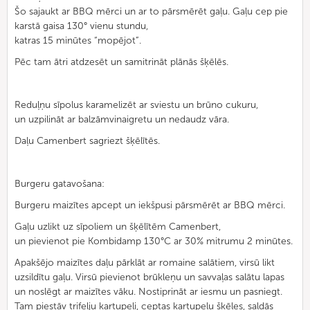
Šo sajaukt ar BBQ mērci un ar to pārsmērēt gaļu. Gaļu cep pie
karstā gaisa 130° vienu stundu,
katras 15 minūtes “mopējot”.
Pēc tam ātri atdzesēt un samitrināt plānās šķēlēs.
Reduļņu sīpolus karamelizēt ar sviestu un brūno cukuru,
un uzpilināt ar balzāmvinaigretu un nedaudz vāra.
Daļu Camenbert sagriezt šķēlītēs.
Burgeru gatavošana:
Burgeru maizītes apcept un iekšpusi pārsmērēt ar BBQ mērci.
Gaļu uzlikt uz sīpoliem un šķēlītēm Camenbert,
un pievienot pie Kombidamp 130°C ar 30% mitrumu 2 minūtes.
Apakšējo maizītes daļu pārklāt ar romaine salātiem, virsū likt
uzsildītu gaļu. Virsū pievienot brūkleņu un savvaļas salātu lapas
un noslēgt ar maizītes vāku. Nostiprināt ar iesmu un pasniegt.
Tam piestāv trifelju kartupeļi, ceptas kartupeļu šķēles, saldās