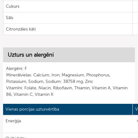
Cukurs
Sāls
Citronzāles kāti
Uzturs un alergēni
Alergēni: F
Minerālvielas: Calcium, Iron, Magnesium, Phosphorus,
Potassium, Sodium, Sodium: 38758 mg, Zinc
Vitamīni: Folate, Niacin, Riboflavin, Thiamin, Vitamin A, Vitamin
B6, Vitamin C, Vitamin K
Vienas porcijas uzturvērtība
V
Enerģija