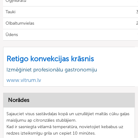
Ogļhidrātu
Tauki
Olbaltumvielas
2
Ūdens
Retigo konvekcijas krāsnis
Izmēģiniet profesionālu gastronomiju
www.vitrum.lv
Norādes
Sajauciet visus sastāvdaļas kopā un uzrullējiet maltās cūku gaļas
maisījumu ap citronzāles stublājiem.
Kad ir sasniegta vēlamā temperatūra, novietojiet kebabus uz
redzes izteiksmīgu grila un cepiet 10 minūtes.