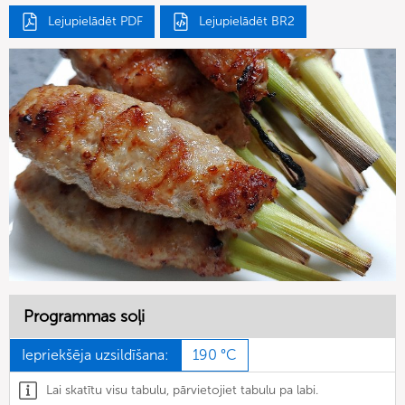
Lejupielādēt PDF
Lejupielādēt BR2
Programmas soļi
Iepriekšēja uzsildīšana:
190 °C
Lai skatītu visu tabulu, pārvietojiet tabulu pa labi.