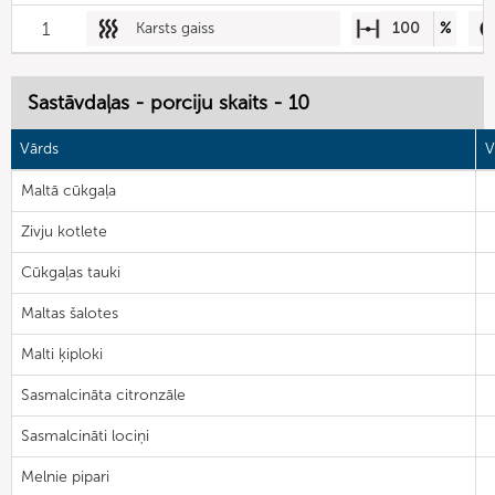
1
Karsts gaiss
100
%
Sastāvdaļas - porciju skaits - 10
Vārds
V
Maltā cūkgaļa
Zivju kotlete
Cūkgaļas tauki
Maltas šalotes
Malti ķiploki
Sasmalcināta citronzāle
Sasmalcināti lociņi
Melnie pipari