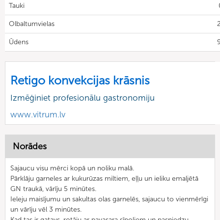
Tauki
Olbaltumvielas
2
Ūdens
9
Retigo konvekcijas krāsnis
Izmēģiniet profesionālu gastronomiju
www.vitrum.lv
Norādes
Sajaucu visu mērci kopā un noliku malā.
Pārklāju garneles ar kukurūzas miltiem, eļļu un ieliku emaljētā
GN traukā, vārīju 5 minūtes.
Ieleju maisījumu un sakultas olas garnelēs, sajaucu to vienmērīgi
un vārīju vēl 3 minūtes.
Kad tas ir gatavs, rotāju ar pavasara sīpoliem un pasniedzu.