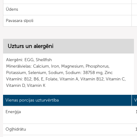
Ūdens
Pavasara sīpoli
Uzturs un alergēni
Alergēni: EGG, Shellfish
Minerālvielas: Calcium, Iron, Magnesium, Phosphorus,
Potassium, Selenium, Sodium, Sodium: 38758 mg, Zinc
Vitamīni: B12, B6, E, Folate, Vitamin A, Vitamin B12, Vitamin C,
Vitamin D, Vitamin K
Vienas porcijas uzturvērtība
V
Enerģija
Ogļhidrātu