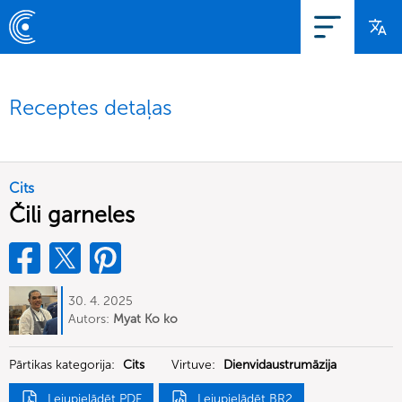
Receptes detaļas
Cits
Čili garneles
30. 4. 2025
Autors:
Myat Ko ko
Pārtikas kategorija:
Cits
Virtuve:
Dienvidaustrumāzija
Lejupielādēt PDF
Lejupielādēt BR2