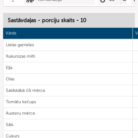
Sastāvdaļas - porciju skaits - 10
Vārds
V
Lielas garneles
Kukurūzas milti
Eļļa
Olas
Saldskābā čili mērce
Tomātu kečups
Austeru mērce
Sāls
Cukurs