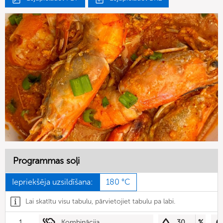
Programmas soļi
Iepriekšēja uzsildīšana:
180 °C
Lai skatītu visu tabulu, pārvietojiet tabulu pa labi.
1
Kombinācija
30
%